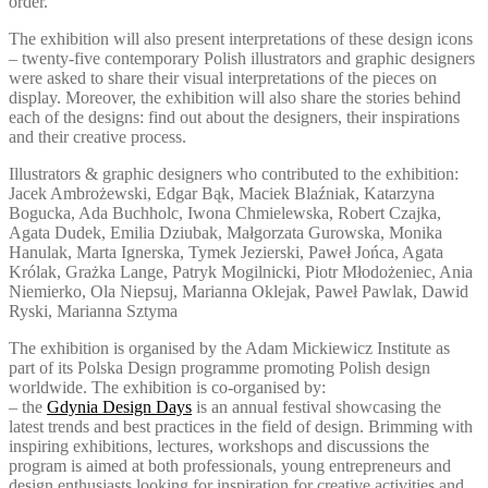
order.
The exhibition will also present interpretations of these design icons
– twenty-five contemporary Polish illustrators and graphic designers
were asked to share their visual interpretations of the pieces on
display. Moreover, the exhibition will also share the stories behind
each of the designs: find out about the designers, their inspirations
and their creative process.
Illustrators & graphic designers who contributed to the exhibition:
Jacek Ambrożewski, Edgar Bąk, Maciek Blaźniak, Katarzyna
Bogucka, Ada Buchholc, Iwona Chmielewska, Robert Czajka,
Agata Dudek, Emilia Dziubak, Małgorzata Gurowska, Monika
Hanulak, Marta Ignerska, Tymek Jezierski, Paweł Jońca, Agata
Królak, Grażka Lange, Patryk Mogilnicki, Piotr Młodożeniec, Ania
Niemierko, Ola Niepsuj, Marianna Oklejak, Paweł Pawlak, Dawid
Ryski, Marianna Sztyma
The exhibition is organised by the Adam Mickiewicz Institute as
part of its Polska Design programme promoting Polish design
worldwide. The exhibition is co-organised by:
– the
Gdynia Design Days
is an annual festival showcasing the
latest trends and best practices in the field of design. Brimming with
inspiring exhibitions, lectures, workshops and discussions the
program is aimed at both professionals, young entrepreneurs and
design enthusiasts looking for inspiration for creative activities and