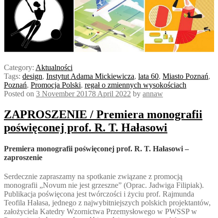
Category:
Aktualności
Tags:
design
,
Instytut Adama Mickiewicza
,
lata 60
,
Miasto Poznań
,
Poznań
,
Promocja Polski
,
regał o zmiennych wysokościach
Posted on
3 November 2017
8 April 2022
by
annaw
ZAPROSZENIE / Premiera monografii
poświęconej prof. R. T. Hałasowi
Premiera monografii poświęconej prof. R. T. Hałasowi –
zaproszenie
Serdecznie zapraszamy na spotkanie związane z promocją
monografii „Novum nie jest grzeszne” (Oprac. Jadwiga Filipiak).
Publikacja poświęcona jest twórczości i życiu prof. Rajmunda
Teofila Hałasa, jednego z najwybitniejszych polskich projektantów,
założyciela Katedry Wzornictwa Przemysłowego w PWSSP w