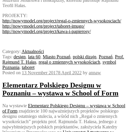
Muzeum Stolarstwa i Biskupizny, któremu patronuje Rajmund
Teofil Hałas.
PROJEKTY:
http://nowymodel.org/project/regal-o-zmiennych-wysokosciach/
http://nowymodel.org/project/taboret-imugo/
http://nowymodel.org/project/kawa-i-papierosy/
Category:
Aktualności
Tags:
design
,
lata 60
,
Miasto Poznań
,
polski dizajn
,
Poznań
,
Prof.
Rajmund T. Hałas
,
regał o zmiennych wysokościach
,
symbol
Poznania
,
taboret
Posted on
13 November 2017
8 April 2022
by
annaw
Elementarz Polskiego Designu w
Poznaniu – wystawa w School of Form
Na wystawie
Elementarz Polskiego Designu – wystawa w School
of Form
znajdziecie 100 najważniejszych projektów polskiego
designu ostatniego stulecia, a wśród nich „Regał o zmiennych
wysokościach” projektu prof. Rajmunda T. Hałasa, jednego z
najwybitniejszych polskich projektantów, założyciela Katedry