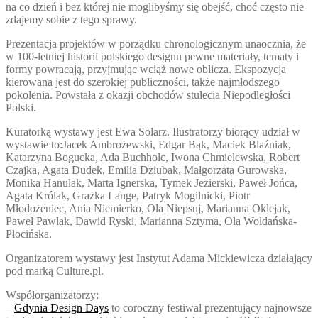
na co dzień i bez której nie moglibyśmy się obejść, choć często nie
zdajemy sobie z tego sprawy.
Prezentacja projektów w porządku chronologicznym unaocznia, że
w 100-letniej historii polskiego designu pewne materiały, tematy i
formy powracają, przyjmując wciąż nowe oblicza. Ekspozycja
kierowana jest do szerokiej publiczności, także najmłodszego
pokolenia. Powstała z okazji obchodów stulecia Niepodległości
Polski.
Kuratorką wystawy jest Ewa Solarz. Ilustratorzy biorący udział w
wystawie to:Jacek Ambrożewski, Edgar Bąk, Maciek Blaźniak,
Katarzyna Bogucka, Ada Buchholc, Iwona Chmielewska, Robert
Czajka, Agata Dudek, Emilia Dziubak, Małgorzata Gurowska,
Monika Hanulak, Marta Ignerska, Tymek Jezierski, Paweł Jońca,
Agata Królak, Grażka Lange, Patryk Mogilnicki, Piotr
Młodożeniec, Ania Niemierko, Ola Niepsuj, Marianna Oklejak,
Paweł Pawlak, Dawid Ryski, Marianna Sztyma, Ola Woldańska-
Płocińska.
Organizatorem wystawy jest Instytut Adama Mickiewicza działający
pod marką Culture.pl.
Współorganizatorzy:
–
Gdynia Design Days
to coroczny festiwal prezentujący najnowsze