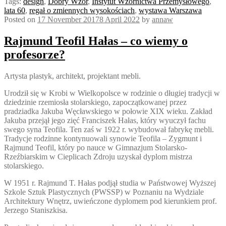
Tags:
design
,
Dobry Wzór
,
Instytut Wzornictwa Przemysłowego
,
lata 60
,
regał o zmiennych wysokościach
,
wystawa Warszawa
Posted on
17 November 2017
8 April 2022
by
annaw
Rajmund Teofil Hałas – co wiemy o
profesorze?
Artysta plastyk, architekt, projektant mebli.
Urodził się w Krobi w Wielkopolsce w rodzinie o długiej tradycji w
dziedzinie rzemiosła stolarskiego, zapoczątkowanej przez
pradziadka Jakuba Węcławskiego w połowie XIX wieku. Zakład
Jakuba przejął jego zięć Franciszek Hałas, który wyuczył fachu
swego syna Teofila. Ten zaś w 1922 r. wybudował fabrykę mebli.
Tradycje rodzinne kontynuowali synowie Teofila – Zygmunt i
Rajmund Teofil, który po nauce w Gimnazjum Stolarsko-
Rzeźbiarskim w Cieplicach Zdroju uzyskał dyplom mistrza
stolarskiego.
W 1951 r. Rajmund T. Hałas podjął studia w Państwowej Wyższej
Szkole Sztuk Plastycznych (PWSSP) w Poznaniu na Wydziale
Architektury Wnętrz, uwieńczone dyplomem pod kierunkiem prof.
Jerzego Staniszkisa.