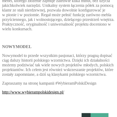
mebel, którego złożenie zajmuje zaledwie kilka minut, bez użycia
jakichkolwiek narzędzi. Unikalny system łączenia półek za pomocą
klamr ze stali nierdzewnej, pozwala dowolnie konfigurować je
w pionie i w poziomie. Regał może pełnić funkcję zarówno mebla
przyściennego, jak i wolnostojącego, dzielącego przestrzeń wnętrza.
Praktyczność, oryginalność i uniwersalność projektu doceniono w
wielu konkursach.
NOWYMODEL
Nowymodel to przede wszystkim pasjonaci, którzy pragną dopisać
ciąg dalszy historii polskiego wzornictwa. Dzięki ich działalności
możemy podziwiać tak wiele nowych projektów młodych, polskich
projektantów. Ich celem jest również wskrzeszanie projektów, które
zostały zapomniane, a dziś są klasykami polskiego wzornictwa.
Zapraszamy na stronę kampanii #WybieramPolskiDesign
http://www.wybierampolskidesign.pl/