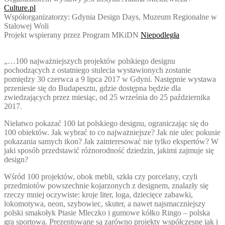
Culture.pl
Współorganizatorzy: Gdynia Design Days, Muzeum Regionalne w
Stalowej Woli
Projekt wspierany przez Program MKiDN
Niepodległa
„…100 najważniejszych projektów polskiego designu
pochodzących z ostatniego stulecia wystawionych zostanie
pomiędzy 30 czerwca a 9 lipca 2017 w Gdyni. Następnie wystawa
przeniesie się do Budapesztu, gdzie dostępna będzie dla
zwiedzających przez miesiąc, od 25 września do 25 października
2017.
Niełatwo pokazać 100 lat polskiego designu, ograniczając się do
100 obiektów. Jak wybrać to co najważniejsze? Jak nie ulec pokusie
pokazania samych ikon? Jak zainteresować nie tylko ekspertów? W
jaki sposób przedstawić różnorodność dziedzin, jakimi zajmuje się
design?
Wśród 100 projektów, obok mebli, szkła czy porcelany, czyli
przedmiotów powszechnie kojarzonych z designem, znalazły się
rzeczy mn
iej oczywiste: kroje liter, loga, dziecięce zabawki,
lokomotywa, neon, szybowiec, skuter, a nawet najsmaczniejszy
polski smakołyk Ptasie Mleczko i gumowe kółko Ringo – polska
gra sportowa. Prezentowane są zarówno projekty współczesne jak i