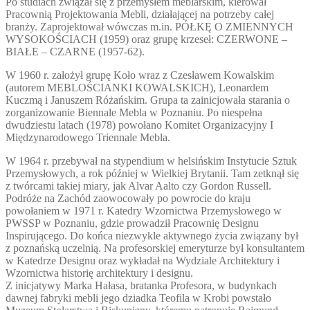
Po studiach związał się z przemysłem meblarskim, kierował
Pracownią Projektowania Mebli, działającej na potrzeby całej
branży. Zaprojektował wówczas m.in. PÓŁKĘ O ZMIENNYCH
WYSOKOŚCIACH (1959) oraz grupę krzeseł: CZERWONE –
BIAŁE – CZARNE (1957-62).
W 1960 r. założył grupę Koło wraz z Czesławem Kowalskim
(autorem MEBLOŚCIANKI KOWALSKICH), Leonardem
Kuczmą i Januszem Różańskim. Grupa ta zainicjowała starania o
zorganizowanie Biennale Mebla w Poznaniu. Po niespełna
dwudziestu latach (1978) powołano Komitet Organizacyjny I
Międzynarodowego Triennale Mebla.
W 1964 r. przebywał na stypendium w helsińskim Instytucie Sztuk
Przemysłowych, a rok później w Wielkiej Brytanii. Tam zetknął się
z twórcami takiej miary, jak Alvar Aalto czy Gordon Russell.
Podróże na Zachód zaowocowały po powrocie do kraju
powołaniem w 1971 r. Katedry Wzornictwa Przemysłowego w
PWSSP w Poznaniu, gdzie prowadził Pracownię Designu
Inspirującego. Do końca niezwykle aktywnego życia związany był
z poznańską uczelnią. Na profesorskiej emeryturze był konsultantem
w Katedrze Designu oraz wykładał na Wydziale Architektury i
Wzornictwa historię architektury i designu.
Z inicjatywy Marka Hałasa, bratanka Profesora, w budynkach
dawnej fabryki mebli jego dziadka Teofila w Krobi powstało