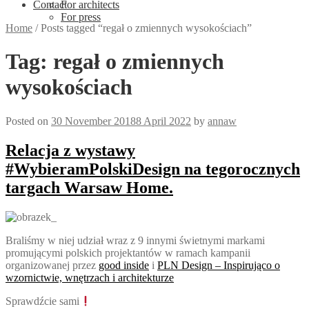
Contact
For architects
For press
Home
/
Posts tagged “regał o zmiennych wysokościach”
Tag:
regał o zmiennych
wysokościach
Posted on
30 November 2018
8 April 2022
by
annaw
Relacja z wystawy
#WybieramPolskiDesign na tegorocznych
targach Warsaw Home.
Braliśmy w niej udział wraz z 9 innymi świetnymi markami
promującymi polskich projektantów w ramach kampanii
organizowanej przez
good inside
i
PLN Design – Inspirująco o
wzornictwie, wnętrzach i architekturze
Sprawdźcie sami