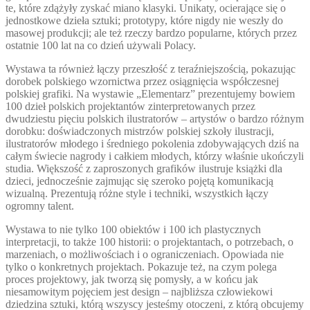
te, które zdążyły zyskać miano klasyki. Unikaty, ocierające się o
jednostkowe dzieła sztuki; prototypy, które nigdy nie weszły do
masowej produkcji; ale też rzeczy bardzo popularne, których przez
ostatnie 100 lat na co dzień używali Polacy.
Wystawa ta również łączy przeszłość z teraźniejszością, pokazując
dorobek polskiego wzornictwa przez osiągnięcia współczesnej
polskiej grafiki. Na wystawie „Elementarz” prezentujemy bowiem
100 dzieł polskich projektantów zinterpretowanych przez
dwudziestu pięciu polskich ilustratorów – artystów o bardzo różnym
dorobku: doświadczonych mistrzów polskiej szkoły ilustracji,
ilustratorów młodego i średniego pokolenia zdobywających dziś na
całym świecie nagrody i całkiem młodych, którzy właśnie ukończyli
studia. Większość z zaproszonych grafików ilustruje książki dla
dzieci, jednocześnie zajmując się szeroko pojętą komunikacją
wizualną. Prezentują różne style i techniki, wszystkich łączy
ogromny talent.
Wystawa to nie tylko 100 obiektów i 100 ich plastycznych
interpretacji, to także 100 historii: o projektantach, o potrzebach, o
marzeniach, o możliwościach i o ograniczeniach. Opowiada nie
tylko o konkretnych projektach. Pokazuje też, na czym polega
proces projektowy, jak tworzą się pomysły, a w końcu jak
niesamowitym pojęciem jest design – najbliższa człowiekowi
dziedzina sztuki, którą wszyscy jesteśmy otoczeni, z którą obcujemy