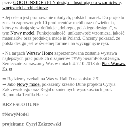
przez
GOOD INSIDE i PLN design – Inspirująco o wzornictwie,
wnętrzach i architekturze
.
▪ Jej celem jest promowanie młodych, polskich marek. Do projektu
zostało zaproszonych 10 producentów mebli oraz oświetlenia,
którzy wpisują się w definicje „dobrego, polskiego designu”, w
tym
Nowy model
. Funkcjonalność, unikatowość wzornicza, jakość
materiałów oraz produkcja made in Poland. Chcemy pokazać, że
polski design jest w świetnej formie i na wyciągnięcie ręki.
▪ Na targach
Warsaw Home
zaprezentowana zostanie wystawa
najlepszych prac polskich dizajnerów ##WybieramPolskiDesign.
Serdecznie zapraszamy Was w dniach 4-7.10.2018 do
Ptak Warsaw
Expo
.
➡ Będziemy czekali na Was w Hali D na stoisku 2.9!
➡ Jako
Nowy model
pokażemy krzesło Dune projektu Cyryla
Zakrzewskiego oraz Regał o zmiennych wysokościach prof.
Rajmunda Teofila Hałasa
KRZESŁO DUNE
#
NowyModel
projektant: Cyryl Zakrzewski