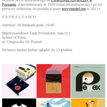
Wzornictwa Przemysłowego na
Uniwersytet Artystyczny w
Poznaniu
. Zaprojektowany w 1959 został rekonstruowany i po raz
pierwszy wdrożony do produkcji przez
nowymodel.org
w 2013 r.
Z
A P R A S Z A M Y!
wernisaż: 16 listopada godz. 18.00
Międzynarodowe Targi Poznańskie, hala nr 1
School of Form,
ul. Głogowska 18, Poznań
Wystawę można będzie oglądać do 13 grudnia