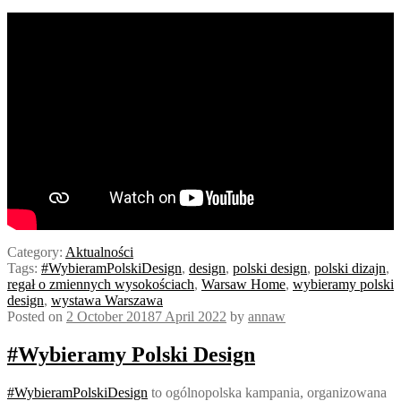
Category:
Aktualności
Tags:
#WybieramPolskiDesign
,
design
,
polski design
,
polski dizajn
,
regał o zmiennych wysokościach
,
Warsaw Home
,
wybieramy polski
design
,
wystawa Warszawa
Posted on
2 October 2018
7 April 2022
by
annaw
#Wybieramy Polski Design
#WybieramPolskiDesign
to ogólnopolska kampania, organizowana