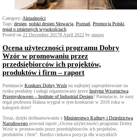
Category:
Aktualności
Tags:
design
,
polski design Słowacja
,
Poznań
,
Promocja Polski
,
regał o zmiennych wysokościach
Posted on
22 December 2017
8 April 2022
by
annaw
Ocena użyteczności programu Dobry
Wzór w promowaniu przez
przedsiębiorców ich projektów,
produktów i firm – raport
Pamiętacie
Konkurs Dobry Wzór
na najlepiej zaprojektowane na
rynku produkty i usługi organizowany przez
Instytut Wzornictwa
Przemysłowego – Institute of Industrial Design
? Pamiętacie, że nasz
regał profesora Hałasa wygrał w tym konkursie w 2016 roku w
kategorii dom?
Teraz, dzięki dofinansowaniu z
Ministerstwo Kultury i Dziedzictwa
Narodowego
powstał raport „Ocena użyteczności programu Dobry
Wzór w promowaniu przez przedsiębiorców ich projektów,
produktów i firm”. Bardzo ciek
awa pozycja dla wszystkich