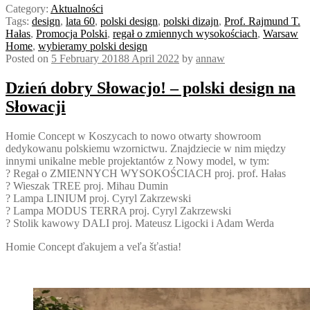
Category:
Aktualności
Tags:
design
,
lata 60
,
polski design
,
polski dizajn
,
Prof. Rajmund T.
Hałas
,
Promocja Polski
,
regał o zmiennych wysokościach
,
Warsaw
Home
,
wybieramy polski design
Posted on
5 February 2018
8 April 2022
by
annaw
Dzień dobry Słowacjo! – polski design na
Słowacji
Homie Concept w Koszycach to nowo otwarty showroom
dedykowanu polskiemu wzornictwu. Znajdziecie w nim między
innymi unikalne meble projektantów z Nowy model, w tym:
?
Regał o ZMIENNYCH WYSOKOŚCIACH proj. prof. Hałas
?
Wieszak TREE proj. Mihau Dumin
?
Lampa LINIUM proj. Cyryl Zakrzewski
?
Lampa MODUS TERRA proj. Cyryl Zakrzewski
?
Stolik kawowy DALI proj. Mateusz Ligocki i Adam Werda
Homie Concept ďakujem a veľa šťastia!