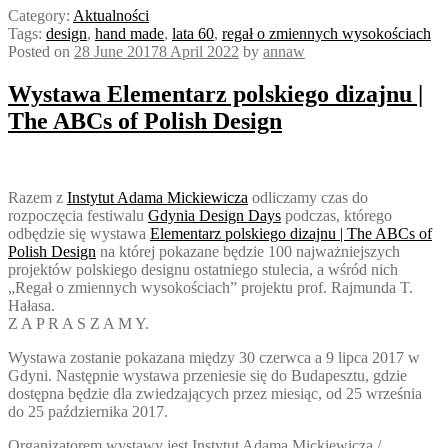
Category:
Aktualności
Tags:
design
,
hand made
,
lata 60
,
regał o zmiennych wysokościach
Posted on
28 June 2017
8 April 2022
by
annaw
Wystawa Elementarz polskiego dizajnu |
The ABCs of Polish Design
Razem z
Instytut Adama Mickiewicza
odliczamy czas do
rozpoczęcia festiwalu
Gdynia Design Days
podczas, którego
odbędzie się wystawa
Elementarz polskiego dizajnu | The ABCs of
Polish Design
na której pokazane będzie 100 najważniejszych
projektów polskiego designu ostatniego stulecia, a wśród nich
„Regał o zmiennych wysokościach” projektu prof. Rajmunda T.
Hałasa.
Z A P R A S Z A M Y.
Wystawa zostanie pokazana między 30 czerwca a 9 lipca 2017 w
Gdyni. Następnie wystawa przeniesie się do Budapesztu, gdzie
dostępna będzie dla zwiedzających przez miesiąc, od 25 września
do 25 października 2017.
Organizatorem wystawy jest Instytut Adama Mickiewicza /