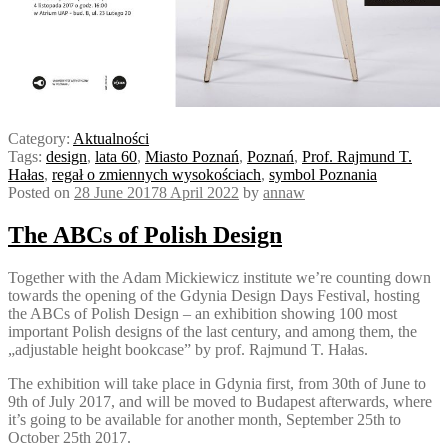
Category:
Aktualności
Tags:
design
,
lata 60
,
Miasto Poznań
,
Poznań
,
Prof. Rajmund T.
Hałas
,
regał o zmiennych wysokościach
,
symbol Poznania
Posted on
28 June 2017
8 April 2022
by
annaw
The ABCs of Polish Design
Together with the Adam Mickiewicz institute we’re counting down
towards the opening of the Gdynia Design Days Festival, hosting
the ABCs of Polish Design – an exhibition showing 100 most
important Polish designs of the last century, and among them, the
„adjustable height bookcase” by prof. Rajmund T. Hałas.
The exhibition will take place in Gdynia first, from 30th of June to
9th of July 2017, and will be moved to Budapest afterwards, where
it’s going to be available for another month, September 25th to
October 25th 2017.