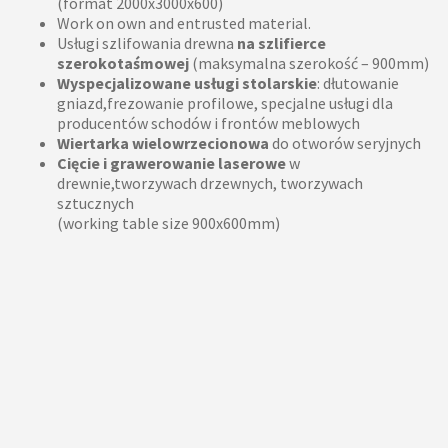
(format 2000x3000x600)
Work on own and entrusted material.
Usługi szlifowania drewna
na szlifierce
szerokotaśmowej
(maksymalna szerokość – 900mm)
Wyspecjalizowane usługi stolarskie
: dłutowanie
gniazd,frezowanie profilowe, specjalne usługi dla
producentów schodów i frontów meblowych
Wiertarka wielowrzecionowa
do otworów seryjnych
Cięcie i grawerowanie laserowe
w
drewnie,tworzywach drzewnych, tworzywach
sztucznych
(working table size 900x600mm)