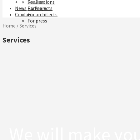
+
Realizations
Services
News
EU Projects
Partners
Contact
For architects
For press
Home
/
Services
Services
We will make yo