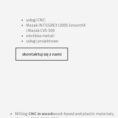
usługi CNC:
Mazak INTEGREX I200S SmoothX
i Mazak CV5-500
obróbka metali
usługi projektowe
skontaktuj się z nami
Milling
CNC in wood
wood-based and plastic materials,