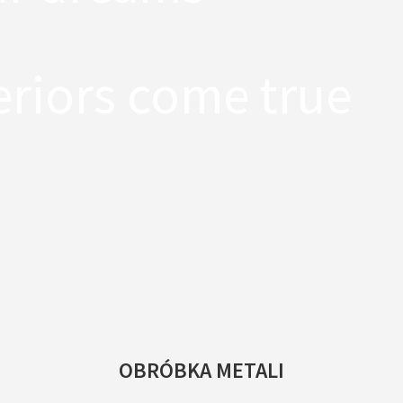
eriors come true
OBRÓBKA METALI