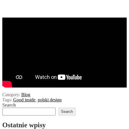
Category:
Blog
Tags:
Good inside
,
polski design
Search
Search
Ostatnie wpisy