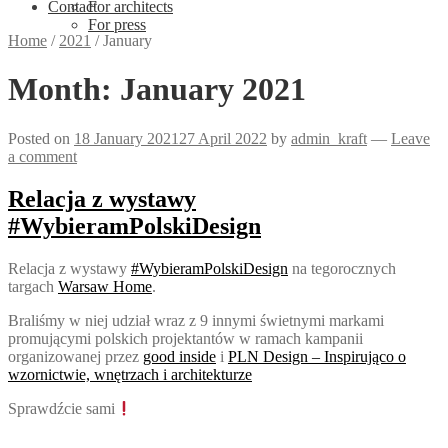
Contact
For architects
For press
Home
/
2021
/
January
Month:
January 2021
Posted on
18 January 2021
27 April 2022
by
admin_kraft
—
Leave
a comment
Relacja z wystawy
#WybieramPolskiDesign
Relacja z wystawy
#
WybieramPolskiDesign
na tegorocznych
targach
Warsaw Home
.
Braliśmy w niej udział wraz z 9 innymi świetnymi markami
promującymi polskich projektantów w ramach kampanii
organizowanej przez
good inside
i
PLN Design – Inspirująco o
wzornictwie, wnętrzach i architekturze
Sprawdźcie sami