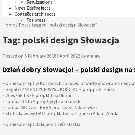
+
Realizations
Services
News
EU Projects
Partners
Contact
For architects
For press
Home
/
Posts tagged “polski design Słowacja”
Tag:
polski design Słowacja
Posted on
5 February 2018
8 April 2022
by
annaw
Dzień dobry Słowacjo! – polski design na
Homie Concept w Koszycach to nowo otwarty showroom dedykowa
?
Regał o ZMIENNYCH WYSOKOŚCIACH proj. prof. Hałas
?
Wieszak TREE proj. Mihau Dumin
?
Lampa LINIUM proj. Cyryl Zakrzewski
?
Lampa MODUS TERRA proj. Cyryl Zakrzewski
?
Stolik kawowy DALI proj. Mateusz Ligocki i Adam Werda
Homie Concept ďakujem a veľa šťastia!