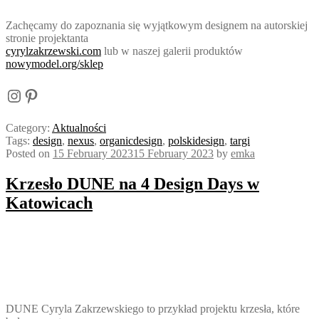
Zachęcamy do zapoznania się wyjątkowym designem na autorskiej
stronie projektanta
cyrylzakrzewski.com
lub w naszej galerii produktów
nowymodel.org/sklep
Instagram
Pinterest
Category:
Aktualności
Tags:
design
,
nexus
,
organicdesign
,
polskidesign
,
targi
Posted on
15 February 2023
15 February 2023
by
emka
Krzesło DUNE na 4 Design Days w
Katowicach
DUNE Cyryla Zakrzewskiego to przykład projektu krzesła, które