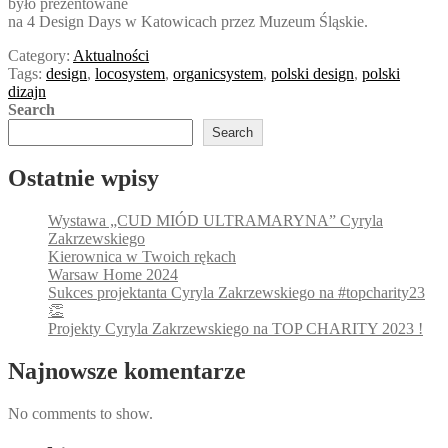
było prezentowane
na 4 Design Days w Katowicach przez Muzeum Śląskie.
Category:
Aktualności
Tags:
design
,
locosystem
,
organicsystem
,
polski design
,
polski
dizajn
Search
Search
Ostatnie wpisy
Wystawa „CUD MIÓD ULTRAMARYNA” Cyryla
Zakrzewskiego
Kierownica w Twoich rękach
Warsaw Home 2024
Sukces projektanta Cyryla Zakrzewskiego na #topcharity23
👏
Projekty Cyryla Zakrzewskiego na TOP CHARITY 2023 !
Najnowsze komentarze
No comments to show.