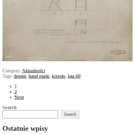
Category:
Aktualności
Tags:
design
,
hand made
,
krzesło
,
lata 60
Posts
1
2
pagination
Next
Search
Search
Ostatnie wpisy