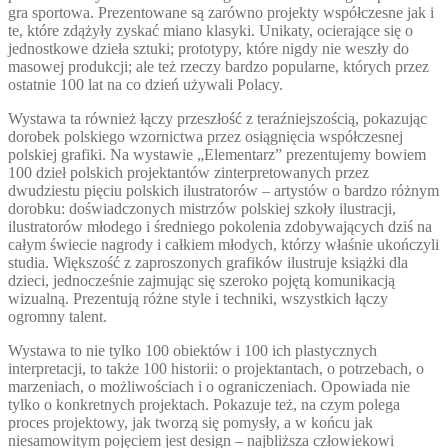
gra sportowa. Prezentowane są zarówno projekty współczesne jak i
te, które zdążyły zyskać miano klasyki. Unikaty, ocierające się o
jednostkowe dzieła sztuki; prototypy, które nigdy nie weszły do
masowej produkcji; ale też rzeczy bardzo popularne, których przez
ostatnie 100 lat na co dzień używali Polacy.
Wystawa ta również łączy przeszłość z teraźniejszością, pokazując
dorobek polskiego wzornictwa przez osiągnięcia współczesnej
polskiej grafiki. Na wystawie „Elementarz” prezentujemy bowiem
100 dzieł polskich projektantów zinterpretowanych przez
dwudziestu pięciu polskich ilustratorów – artystów o bardzo różnym
dorobku: doświadczonych mistrzów polskiej szkoły ilustracji,
ilustratorów młodego i średniego pokolenia zdobywających dziś na
całym świecie nagrody i całkiem młodych, którzy właśnie ukończyli
studia. Większość z zaproszonych grafików ilustruje książki dla
dzieci, jednocześnie zajmując się szeroko pojętą komunikacją
wizualną. Prezentują różne style i techniki, wszystkich łączy
ogromny talent.
Wystawa to nie tylko 100 obiektów i 100 ich plastycznych
interpretacji, to także 100 historii: o projektantach, o potrzebach, o
marzeniach, o możliwościach i o ograniczeniach. Opowiada nie
tylko o konkretnych projektach. Pokazuje też, na czym polega
proces projektowy, jak tworzą się pomysły, a w końcu jak
niesamowitym pojęciem jest design – najbliższa człowiekowi