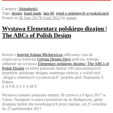
Category:
Aktualności
Tags:
design
,
hand made
,
lata 60
,
regał o zmiennych wysokościach
Posted on
28 June 2017
8 April 2022
by
annaw
Wystawa Elementarz polskiego dizajnu |
The ABCs of Polish Design
Razem z
Instytut Adama Mickiewicza
odliczamy czas do
rozpoczęcia festiwalu
Gdynia Design Days
podczas, którego
odbędzie się wystawa
Elementarz polskiego dizajnu | The ABCs of
Polish Design
na której pokazane będzie 100 najważniejszych
projektów polskiego designu ostatniego stulecia, a wśród nich
„Regał o zmiennych wysokościach” projektu prof. Rajmunda T.
Hałasa.
Z A P R A S Z A M Y.
Wystawa zostanie pokazana między 30 czerwca a 9 lipca 2017 w
Gdyni. Następnie wystawa przeniesie się do Budapesztu, gdzie
dostępna będzie dla zwiedzających przez miesiąc, od 25 września
do 25 października 2017.