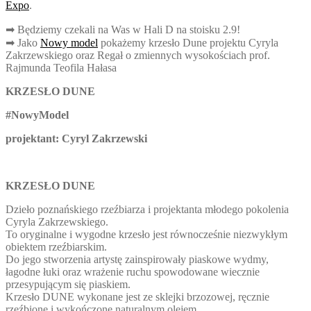
Expo
.
➡ Będziemy czekali na Was w Hali D na stoisku 2.9!
➡ Jako
Nowy model
pokażemy krzesło Dune projektu Cyryla
Zakrzewskiego oraz Regał o zmiennych wysokościach prof.
Rajmunda Teofila Hałasa
KRZESŁO DUNE
#
NowyModel
projektant: Cyryl Zakrzewski
KRZESŁO DUNE
Dzieło poznańskiego rzeźbiarza i projektanta młodego pokolenia
Cyryla Zakrzewskiego.
To oryginalne i wygodne krzesło jest równocześnie niezwykłym
obiektem rzeźbiarskim.
Do jego stworzenia artystę zainspirowały piaskowe wydmy,
łagodne łuki oraz wrażenie ruchu spowodowane wiecznie
przesypującym się piaskiem.
Krzesło DUNE wykonane jest ze sklejki brzozowej, ręcznie
rzeźbione i wykończone naturalnym olejem.