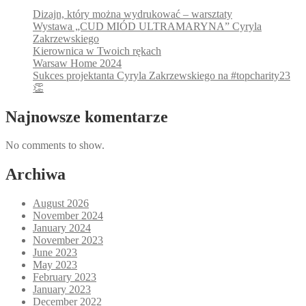
Dizajn, który można wydrukować – warsztaty
Wystawa „CUD MIÓD ULTRAMARYNA” Cyryla
Zakrzewskiego
Kierownica w Twoich rękach
Warsaw Home 2024
Sukces projektanta Cyryla Zakrzewskiego na #topcharity23
👏
Najnowsze komentarze
No comments to show.
Archiwa
August 2026
November 2024
January 2024
November 2023
June 2023
May 2023
February 2023
January 2023
December 2022