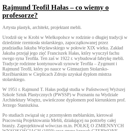
Rajmund Teofil Hałas – co wiemy o
profesorze?
Artysta plastyk, architekt, projektant mebli.
Urodził się w Krobi w Wielkopolsce w rodzinie o długiej tradycji w
dziedzinie rzemiosła stolarskiego, zapoczątkowanej przez
pradziadka Jakuba Węcławskiego w połowie XIX wieku. Zakład
Jakuba przejął jego zięć Franciszek Hałas, który wyuczył fachu
swego syna Teofila. Ten zaś w 1922 r. wybudował fabrykę mebli.
Tradycje rodzinne kontynuowali synowie Teofila – Zygmunt i
Rajmund Teofil, który po nauce w Gimnazjum Stolarsko-
Rzeźbiarskim w Cieplicach Zdroju uzyskał dyplom mistrza
stolarskiego.
W 1951 r. Rajmund T. Hałas podjął studia w Państwowej Wyższej
Szkole Sztuk Plastycznych (PWSSP) w Poznaniu na Wydziale
Architektury Wnętrz, uwieńczone dyplomem pod kierunkiem prof.
Jerzego Staniszkisa.
Po studiach związał się z przemysłem meblarskim, kierował
Pracownią Projektowania Mebli, działającej na potrzeby całej
branży. Zaprojektował wówczas m.in. PÓŁKĘ O ZMIENNYCH
WYSOKOŚCIACH (1959) oraz grupę krzeseł: CZERWONE –