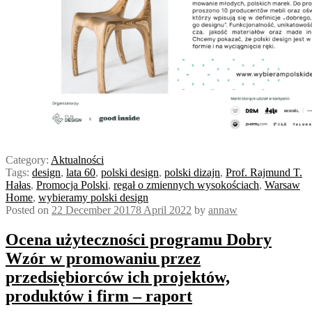
Category:
Aktualności
Tags:
design
,
lata 60
,
polski design
,
polski dizajn
,
Prof. Rajmund T.
Hałas
,
Promocja Polski
,
regał o zmiennych wysokościach
,
Warsaw
Home
,
wybieramy polski design
Posted on
22 December 2017
8 April 2022
by
annaw
Ocena użyteczności programu Dobry
Wzór w promowaniu przez
przedsiębiorców ich projektów,
produktów i firm – raport