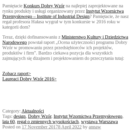
Pamiętacie
Konkurs Dobry Wzór
na najlepiej zaprojektowane na
rynku produkty i usługi organizowany przez
Instytut Wzornictwa
Przemysłowego – Institute of Industrial Design
? Pamiętacie, że nasz
regał profesora Hałasa wygrał w tym konkursie w 2016 roku w
kategorii dom?
Teraz, dzięki dofinansowaniu z
Ministerstwo Kultury i Dziedzictwa
Narodowego
powstał raport „Ocena użyteczności programu Dobry
Wzór w promowaniu przez przedsiębiorców ich projektów,
produktów i firm”. Bardzo ciek
awa pozycja dla wszystkich
zajmujących się dizajnem i projektowaniem do przeczytania tutaj:
Zobacz raport>
Laureaci Dobry Wzór 2016>
Category:
Aktualności
Tags:
design
,
Dobry Wzór
,
Instytut Wzornictwa Przemysłowego
,
lata 60
,
regał o zmiennych wysokościach
,
wystawa Warszawa
Posted on
17 November 2017
8 April 2022
by
annaw