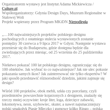
Organizatorem wystawy jest Instytut Adama Mickiewicza /
Culture.pl
Współorganizatorzy: Gdynia Design Days, Muzeum Regionalne w
Stalowej Woli
Projekt wspierany przez Program MKiDN
Niepodległa
„…100 najważniejszych projektów polskiego designu
pochodzących z ostatniego stulecia wystawionych zostanie
pomiędzy 30 czerwca a 9 lipca 2017 w Gdyni. Następnie wystawa
przeniesie się do Budapesztu, gdzie dostępna będzie dla
zwiedzających przez miesiąc, od 25 września do 25 października
2017.
Niełatwo pokazać 100 lat polskiego designu, ograniczając się do
100 obiektów. Jak wybrać to co najważniejsze? Jak nie ulec pokusie
pokazania samych ikon? Jak zainteresować nie tylko ekspertów? W
jaki sposób przedstawić różnorodność dziedzin, jakimi zajmuje się
design?
Wśród 100 projektów, obok mebli, szkła czy porcelany, czyli
przedmiotów powszechnie kojarzonych z designem, znalazły się
rzeczy mn
iej oczywiste: kroje liter, loga, dziecięce zabawki,
lokomotywa, neon, szybowiec, skuter, a nawet najsmaczniejszy
polski smakołyk Ptasie Mleczko i gumowe kółko Ringo – polska