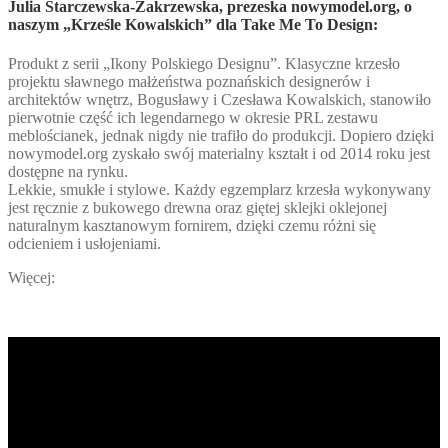
Julia Starczewska-Zakrzewska, prezeska nowymodel.org, o
naszym „Krześle Kowalskich” dla Take Me To Design:
Produkt z serii „Ikony Polskiego Designu”. Klasyczne krzesło
projektu sławnego małżeństwa poznańskich designerów i
architektów wnętrz, Bogusławy i Czesława Kowalskich, stanowiło
pierwotnie część ich legendarnego w okresie PRL zestawu
meblościanek, jednak nigdy nie trafiło do produkcji. Dopiero dzięki
nowymodel.org zyskało swój materialny kształt i od 2014 roku jest
dostępne na rynku.
Lekkie, smukłe i stylowe. Każdy egzemplarz krzesła wykonywany
jest ręcznie z bukowego drewna oraz giętej sklejki oklejonej
naturalnym kasztanowym fornirem, dzięki czemu różni się
odcieniem i usłojeniami.
Więcej: