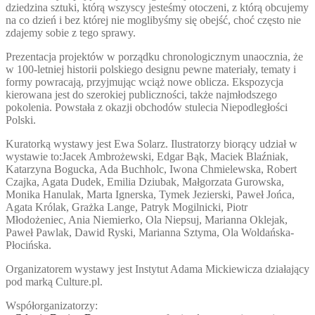
dziedzina sztuki, którą wszyscy jesteśmy otoczeni, z którą obcujemy
na co dzień i bez której nie moglibyśmy się obejść, choć często nie
zdajemy sobie z tego sprawy.
Prezentacja projektów w porządku chronologicznym unaocznia, że
w 100-letniej historii polskiego designu pewne materiały, tematy i
formy powracają, przyjmując wciąż nowe oblicza. Ekspozycja
kierowana jest do szerokiej publiczności, także najmłodszego
pokolenia. Powstała z okazji obchodów stulecia Niepodległości
Polski.
Kuratorką wystawy jest Ewa Solarz. Ilustratorzy biorący udział w
wystawie to:Jacek Ambrożewski, Edgar Bąk, Maciek Blaźniak,
Katarzyna Bogucka, Ada Buchholc, Iwona Chmielewska, Robert
Czajka, Agata Dudek, Emilia Dziubak, Małgorzata Gurowska,
Monika Hanulak, Marta Ignerska, Tymek Jezierski, Paweł Jońca,
Agata Królak, Grażka Lange, Patryk Mogilnicki, Piotr
Młodożeniec, Ania Niemierko, Ola Niepsuj, Marianna Oklejak,
Paweł Pawlak, Dawid Ryski, Marianna Sztyma, Ola Woldańska-
Płocińska.
Organizatorem wystawy jest Instytut Adama Mickiewicza działający
pod marką Culture.pl.
Współorganizatorzy: