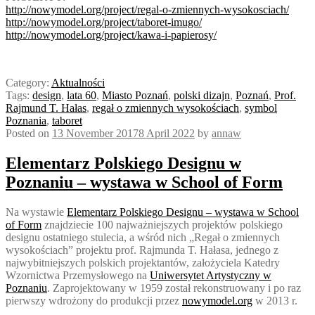
http://nowymodel.org/project/regal-o-zmiennych-wysokosciach/
http://nowymodel.org/project/taboret-imugo/
http://nowymodel.org/project/kawa-i-papierosy/
Category:
Aktualności
Tags:
design
,
lata 60
,
Miasto Poznań
,
polski dizajn
,
Poznań
,
Prof.
Rajmund T. Hałas
,
regał o zmiennych wysokościach
,
symbol
Poznania
,
taboret
Posted on
13 November 2017
8 April 2022
by
annaw
Elementarz Polskiego Designu w
Poznaniu – wystawa w School of Form
Na wystawie
Elementarz Polskiego Designu – wystawa w School
of Form
znajdziecie 100 najważniejszych projektów polskiego
designu ostatniego stulecia, a wśród nich „Regał o zmiennych
wysokościach” projektu prof. Rajmunda T. Hałasa, jednego z
najwybitniejszych polskich projektantów, założyciela Katedry
Wzornictwa Przemysłowego na
Uniwersytet Artystyczny w
Poznaniu
. Zaprojektowany w 1959 został rekonstruowany i po raz
pierwszy wdrożony do produkcji przez
nowymodel.org
w 2013 r.