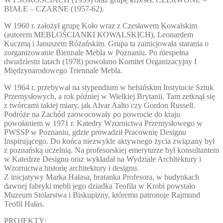
BIAŁE – CZARNE (1957-62).
W 1960 r. założył grupę Koło wraz z Czesławem Kowalskim
(autorem MEBLOŚCIANKI KOWALSKICH), Leonardem
Kuczmą i Januszem Różańskim. Grupa ta zainicjowała starania o
zorganizowanie Biennale Mebla w Poznaniu. Po niespełna
dwudziestu latach (1978) powołano Komitet Organizacyjny I
Międzynarodowego Triennale Mebla.
W 1964 r. przebywał na stypendium w helsińskim Instytucie Sztuk
Przemysłowych, a rok później w Wielkiej Brytanii. Tam zetknął się
z twórcami takiej miary, jak Alvar Aalto czy Gordon Russell.
Podróże na Zachód zaowocowały po powrocie do kraju
powołaniem w 1971 r. Katedry Wzornictwa Przemysłowego w
PWSSP w Poznaniu, gdzie prowadził Pracownię Designu
Inspirującego. Do końca niezwykle aktywnego życia związany był
z poznańską uczelnią. Na profesorskiej emeryturze był konsultantem
w Katedrze Designu oraz wykładał na Wydziale Architektury i
Wzornictwa historię architektury i designu.
Z inicjatywy Marka Hałasa, bratanka Profesora, w budynkach
dawnej fabryki mebli jego dziadka Teofila w Krobi powstało
Muzeum Stolarstwa i Biskupizny, któremu patronuje Rajmund
Teofil Hałas.
PROJEKTY: