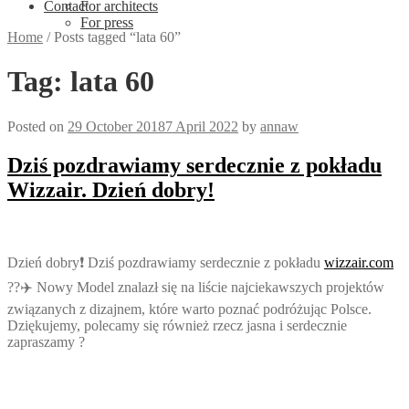
Contact
For architects
For press
Home
/
Posts tagged “lata 60”
Tag:
lata 60
Posted on
29 October 2018
7 April 2022
by
annaw
Dziś pozdrawiamy serdecznie z pokładu
Wizzair. Dzień dobry!
Dzień dobry
❗️
Dziś pozdrawiamy serdecznie z pokładu
wizzair.com
?
?
✈️
Nowy Model znalazł się na liście najciekawszych projektów
związanych z dizajnem, które warto poznać podróżując Polsce.
Dziękujemy, polecamy się również rzecz jasna i serdecznie
zapraszamy
?