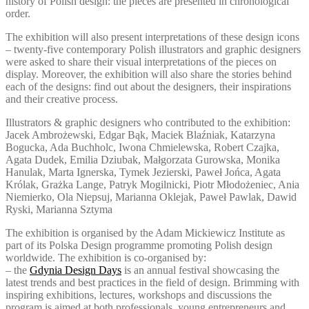
history of Polish design: the pieces are presented in chronological
order.
The exhibition will also present interpretations of these design icons
– twenty-five contemporary Polish illustrators and graphic designers
were asked to share their visual interpretations of the pieces on
display. Moreover, the exhibition will also share the stories behind
each of the designs: find out about the designers, their inspirations
and their creative process.
Illustrators & graphic designers who contributed to the exhibition:
Jacek Ambrożewski, Edgar Bąk, Maciek Blaźniak, Katarzyna
Bogucka, Ada Buchholc, Iwona Chmielewska, Robert Czajka,
Agata Dudek, Emilia Dziubak, Małgorzata Gurowska, Monika
Hanulak, Marta Ignerska, Tymek Jezierski, Paweł Jońca, Agata
Królak, Grażka Lange, Patryk Mogilnicki, Piotr Młodożeniec, Ania
Niemierko, Ola Niepsuj, Marianna Oklejak, Paweł Pawlak, Dawid
Ryski, Marianna Sztyma
The exhibition is organised by the Adam Mickiewicz Institute as
part of its Polska Design programme promoting Polish design
worldwide. The exhibition is co-organised by:
– the
Gdynia Design Days
is an annual festival showcasing the
latest trends and best practices in the field of design. Brimming with
inspiring exhibitions, lectures, workshops and discussions the
program is aimed at both professionals, young entrepreneurs and