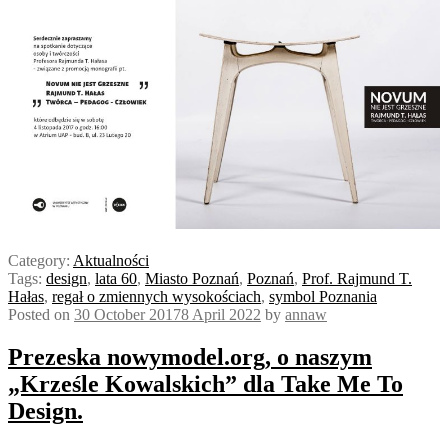
Category:
Aktualności
Tags:
design
,
lata 60
,
Miasto Poznań
,
Poznań
,
Prof. Rajmund T.
Hałas
,
regał o zmiennych wysokościach
,
symbol Poznania
Posted on
30 October 2017
8 April 2022
by
annaw
Prezeska nowymodel.org, o naszym
„Krześle Kowalskich” dla Take Me To
Design.