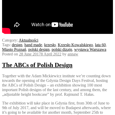
Category:
Aktualności
Tags:
design
,
hand made
,
krzesło
,
Krzesło Kowalskiego
,
lata 60
,
Miasto Poznań
,
polski design
,
polski dizajn
,
wystawa Warszawa
Posted on
28 June 2017
8 April 2022
by
annaw
The ABCs of Polish Design
Together with the Adam Mickiewicz institute we’re counting down
towards the opening of the Gdynia Design Days Festival, hosting
the ABCs of Polish Design – an exhibition showing 100 most
important Polish designs of the last century, and among them, the
„adjustable height bookcase” by prof. Rajmund T. Hałas.
The exhibition will take place in Gdynia first, from 30th of June to
9th of July 2017, and will be moved to Budapest afterwards, where
it’s going to be available for another month, September 25th to