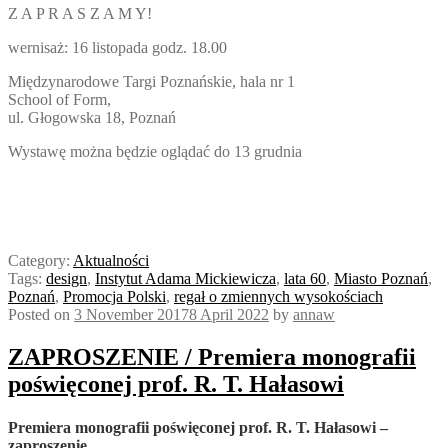
Z
A P R A S Z A M Y!
wernisaż: 16 listopada godz. 18.00
Międzynarodowe Targi Poznańskie, hala nr 1
School of Form,
ul. Głogowska 18, Poznań
Wystawę można będzie oglądać do 13 grudnia
Category:
Aktualności
Tags:
design
,
Instytut Adama Mickiewicza
,
lata 60
,
Miasto Poznań
,
Poznań
,
Promocja Polski
,
regał o zmiennych wysokościach
Posted on
3 November 2017
8 April 2022
by
annaw
ZAPROSZENIE / Premiera monografii
poświęconej prof. R. T. Hałasowi
Premiera monografii poświęconej prof. R. T. Hałasowi –
zaproszenie