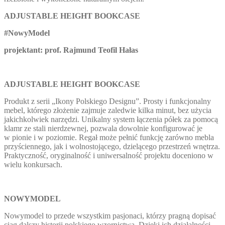
ADJUSTABLE HEIGHT BOOKCASE
#
NowyModel
projektant: prof. Rajmund Teofil Hałas
ADJUSTABLE HEIGHT BOOKCASE
Produkt z serii „Ikony Polskiego Designu”. Prosty i funkcjonalny
mebel, którego złożenie zajmuje zaledwie kilka minut, bez użycia
jakichkolwiek narzędzi. Unikalny system łączenia półek za pomocą
klamr ze stali nierdzewnej, pozwala dowolnie konfigurować je
w pionie i w poziomie. Regał może pełnić funkcję zarówno mebla
przyściennego, jak i wolnostojącego, dzielącego przestrzeń wnętrza.
Praktyczność, oryginalność i uniwersalność projektu doceniono w
wielu konkursach.
NOWYMODEL
Nowymodel to przede wszystkim pasjonaci, którzy pragną dopisać
ciąg dalszy historii polskiego wzornictwa. Dzięki ich działalności