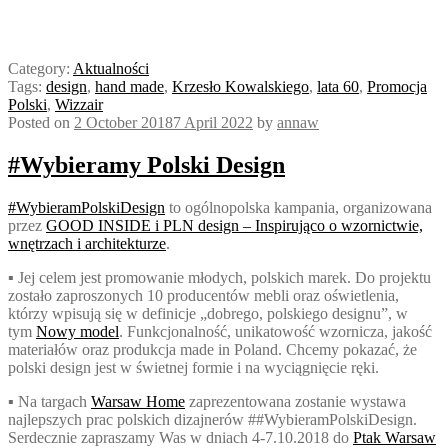
Category:
Aktualności
Tags:
design
,
hand made
,
Krzesło Kowalskiego
,
lata 60
,
Promocja
Polski
,
Wizzair
Posted on
2 October 2018
7 April 2022
by
annaw
#Wybieramy Polski Design
#WybieramPolskiDesign
to ogólnopolska kampania, organizowana
przez
GOOD INSIDE i PLN design – Inspirująco o wzornictwie,
wnętrzach i architekturze
.
▪ Jej celem jest promowanie młodych, polskich marek. Do projektu
zostało zaproszonych 10 producentów mebli oraz oświetlenia,
którzy wpisują się w definicje „dobrego, polskiego designu”, w
tym
Nowy model
. Funkcjonalność, unikatowość wzornicza, jakość
materiałów oraz produkcja made in Poland. Chcemy pokazać, że
polski design jest w świetnej formie i na wyciągnięcie ręki.
▪ Na targach
Warsaw Home
zaprezentowana zostanie wystawa
najlepszych prac polskich dizajnerów ##WybieramPolskiDesign.
Serdecznie zapraszamy Was w dniach 4-7.10.2018 do
Ptak Warsaw