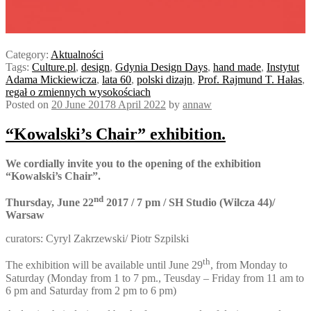
Category:
Aktualności
Tags:
Culture.pl
,
design
,
Gdynia Design Days
,
hand made
,
Instytut
Adama Mickiewicza
,
lata 60
,
polski dizajn
,
Prof. Rajmund T. Hałas
,
regał o zmiennych wysokościach
Posted on
20 June 2017
8 April 2022
by
annaw
“Kowalski’s Chair” exhibition.
We cordially invite you to the opening of the exhibition
“Kowalski’s Chair”.
nd
Thursday, June 22
2017 / 7 pm / SH Studio (Wilcza 44)/
Warsaw
curators
: Cyryl Zakrzewski/ Piotr Szpilski
th
The exhibition will be available until June 29
, from Monday to
Saturday (Monday from 1 to 7 pm., Teusday – Friday from 11 am to
6 pm and Saturday from 2 pm to 6 pm)