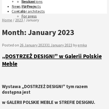
+
Realizations
Services
News
EU Projects
Partners
Contact
For architects
For press
Home
/
2023
/
January
Month:
January 2023
Posted on
26 January 2023
31 January 2023
by
emka
„DOSTRZEŻ DESIGN!” w Galerii Polskie
Meble
Wystawa „DOSTRZEŻ DESIGN!” tym razem
dostępna jest
w GALERII POLSKIE MEBLE w STREFIE DESIGNU.