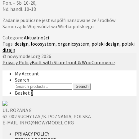
Pon. – Sb. 10-20,
Nd. handl. 10-18
Zadanie publiczne jest współfinansowane ze środków
Samorządu Województwa Wielkopolskiego
Category:
Aktualności
Tags:
design
,
locosystem
,
organicsystem
,
polski design
,
polski
dizajn
© nowymodel.org 2026
Privacy Policy
Built with Storefront & WooCommerce
.
My Account
Search
Search
Search
for:
Basket
0
UL. RÓŻANA 8
62-002 SUCHY LAS /K. POZNANIA, POLSKA
E-MAIL: INFO@NOWYMODEL.ORG
PRIVACY POLICY