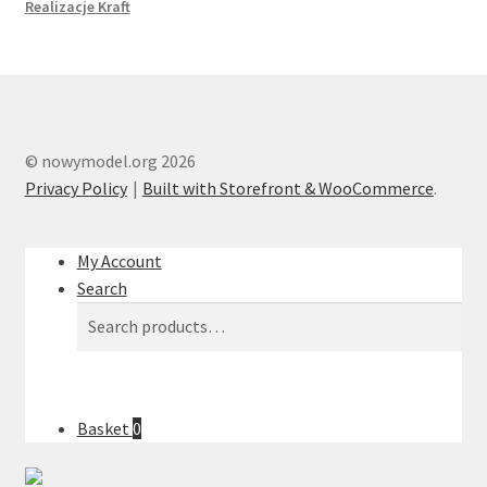
Realizacje Kraft
© nowymodel.org 2026
Privacy Policy
Built with Storefront & WooCommerce
.
My Account
Search
Search
Search
for:
Basket
0