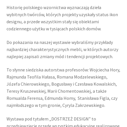
Historię polskiego wzornictwa wyznaczają dzieła
wybitnych twórców, których projekty uzyskały status ikon
designu, a przede wszystkim stały się obiektami
codziennego użytku w tysiącach polskich domów.
Do pokazania na naszej wystawie wybraliśmy przykłady
najbardziej charakterystycznych mebli, w których autorzy
najlepiej zapisali zmiany mód i tendencji projektowych.
To słynne siedziska autorstwa profesorów: Wojciecha Hory,
Rajmunda Teofila Hałasa, Romana Modzelewskiego,
Józefa Chierowskiego, Bogusławy i Czesława Kowalskich,
Teresy Kruszewskiej, Marii Chomentowskiej, a także
Romualda Ferensa, Edmunda Homy, Stanisława Figla, czy
najmłodszego w tym gronie, Cyryla Zakrzewskiego.
Wystawa pod tytułem „DOSTRZEŻ DESIGN” to
przedsięwzięcie przede wszystkim edukacyjne realizowane