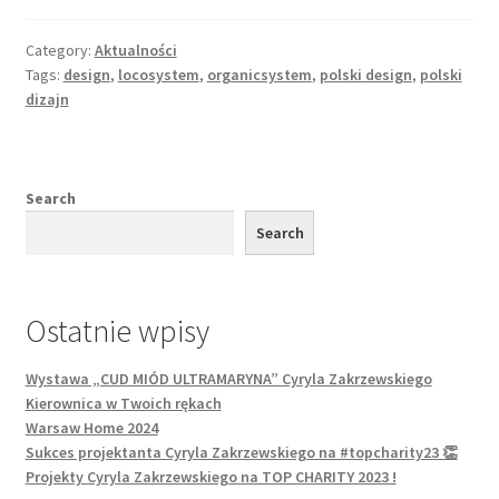
Category:
Aktualności
Tags:
design
,
locosystem
,
organicsystem
,
polski design
,
polski
dizajn
Search
Search
Ostatnie wpisy
Wystawa „CUD MIÓD ULTRAMARYNA” Cyryla Zakrzewskiego
Kierownica w Twoich rękach
Warsaw Home 2024
Sukces projektanta Cyryla Zakrzewskiego na #topcharity23 👏
Projekty Cyryla Zakrzewskiego na TOP CHARITY 2023 !