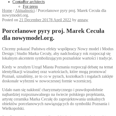
Contact
For architects
For press
Home
/
Aktualności
/
Porcelanowe pyry proj. Marek Cecuła dla
nowymodel.org.
Posted on
21 December 2017
8 April 2022
by
annaw
Porcelanowe pyry proj. Marek Cecuła
dla nowymodel.org.
Chcemy pokazać Państwu efekty współpracy Nowy model i Modus
Design | Studio Marka Cecuły, aby nadchodzący rok rozpoczął się
lokalnym akcentem symbolizującym poznańskie wartości i tradycje.
Kiedy w zeszłym Urząd Miasta Poznania rozpoczął debatę na temat
identyfikacji wizualnej oraz wartościach, które mogą promować
Poznań, uznaliśmy, ze to co w pyrach, koziołkach i rogalach zaklęte
doskonale wybrzmi w nowoczesnej formie wzorniczej.
Udało nam się nakłonić charyzmatycznego i prawdopodobnie
najbardziej rozpoznawalnego na świecie polskiego projektanta,
artystę ceramika Marka Cecułę do zaprojektowania unikalnych
obiektów porcelanowych nawiązujących do symboliki Poznania i
Wielkopolski.