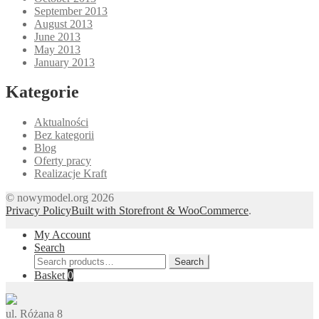
September 2013
August 2013
June 2013
May 2013
January 2013
Kategorie
Aktualności
Bez kategorii
Blog
Oferty pracy
Realizacje Kraft
© nowymodel.org 2026
Privacy Policy
Built with Storefront & WooCommerce
.
My Account
Search
Search
Search
for:
Basket
0
ul. Różana 8