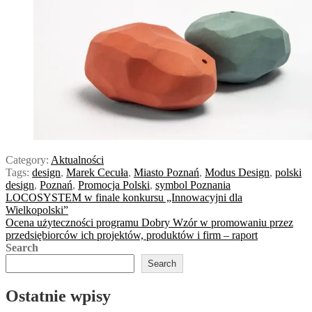
Category:
Aktualności
Tags:
design
,
Marek Cecuła
,
Miasto Poznań
,
Modus Design
,
polski
design
,
Poznań
,
Promocja Polski
,
symbol Poznania
Post
Previous
LOCOSYSTEM w finale konkursu „Innowacyjni dla
post:
Wielkopolski”
navigation
Next
Ocena użyteczności programu Dobry Wzór w promowaniu przez
post:
przedsiębiorców ich projektów, produktów i firm – raport
Search
Search
Ostatnie wpisy