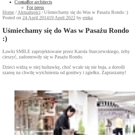
Contact
For architects
For press
Home
/
Aktualności
/
Uśmiechamy się do Was w Pasażu Rondo :)
Posted on
24 April 2014
19 April 2022
by
emka
Uśmiechamy się do Was w Pasażu Rondo
:)
Ławki SMILE zaprojektowane przez Karola Starczewskiego, żeby
cieszyć, zadomowiły się w Pasażu Rondo.
Dzieci widzą w niej huśtawkę, choć wcale się nie buja, a dorośli
szansę na chwilę wytchnienia od gonitwy i zgiełku. Zapraszamy!