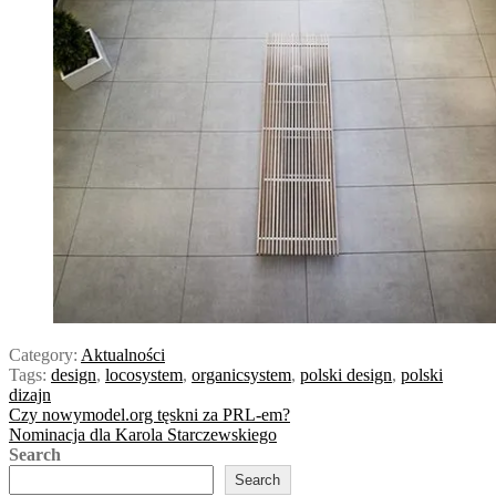
Category:
Aktualności
Tags:
design
,
locosystem
,
organicsystem
,
polski design
,
polski
dizajn
Post
Previous
Czy nowymodel.org tęskni za PRL-em?
post:
Next
Nominacja dla Karola Starczewskiego
navigation
post:
Search
Search