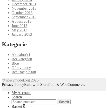
December 2013
November 2013
October 2013
September 2013
August 2013
June 2013
May 2013
January 2013
Kategorie
Aktualności
Bez kategorii
Blog
Oferty pracy
Realizacje Kraft
© nowymodel.org 2026
Privacy Policy
Built with Storefront & WooCommerce
.
My Account
Search
Search
Search
for:
Basket
0