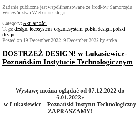
Zadanie publiczne jest współfinansowane ze środków Samorządu
Województwa Wielkopolskiego
Category:
Aktualności
Tags:
design
,
locosystem
,
organicsystem
,
polski design
,
polski
dizajn
Posted on
19 December 2022
19 December 2022
by
emka
DOSTRZEŻ DESIGN! w Łukasiewicz-
Poznańskim Instytucie Technologicznym
Wystawę można oglądać od 07.12.2022 do
6.01.2023r
w Łukasiewicz – Poznański Instytut Technologiczny
ZAPRASZAMY!