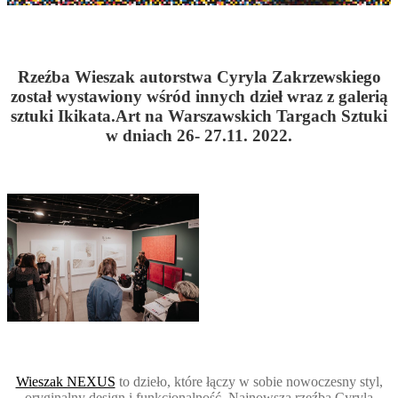
Rzeźba Wieszak autorstwa Cyryla Zakrzewskiego
został wystawiony wśród innych dzieł wraz z galerią
sztuki Ikikata.Art na Warszawskich Targach Sztuki
w dniach 26- 27.11. 2022.
Wieszak NEXUS
to dzieło, które łączy w sobie nowoczesny styl,
oryginalny design i funkcjonalność. Najnowsza rzeźba Cyryla