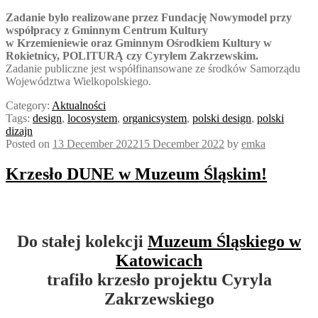
Zadanie było realizowane przez Fundację Nowymodel przy
współpracy z Gminnym Centrum Kultury
w Krzemieniewie oraz Gminnym Ośrodkiem Kultury w
Rokietnicy, POLITURĄ czy Cyrylem Zakrzewskim.
Zadanie publiczne jest współfinansowane ze środków Samorządu
Województwa Wielkopolskiego.
Category:
Aktualności
Tags:
design
,
locosystem
,
organicsystem
,
polski design
,
polski
dizajn
Posted on
13 December 2022
15 December 2022
by
emka
Krzesło DUNE w Muzeum Śląskim!
Do stałej kolekcji
Muzeum Śląskiego w
Katowicach
trafiło krzesło projektu Cyryla
Zakrzewskiego