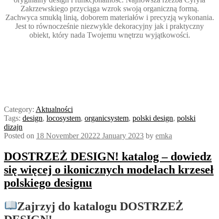
Zakrzewskiego przyciąga wzrok swoją organiczną formą.
Zachwyca smukłą linią, doborem materiałów i precyzją wykonania.
Jest to równocześnie niezwykle dekoracyjny jak i praktyczny
obiekt, który nada Twojemu wnętrzu wyjątkowości.
Category:
Aktualności
Tags:
design
,
locosystem
,
organicsystem
,
polski design
,
polski
dizajn
Posted on
18 November 2022
2 January 2023
by
emka
DOSTRZEŻ DESIGN! katalog – dowiedz
się więcej o ikonicznych modelach krzeseł
polskiego designu
Zajrzyj do katalogu DOSTRZEŻ