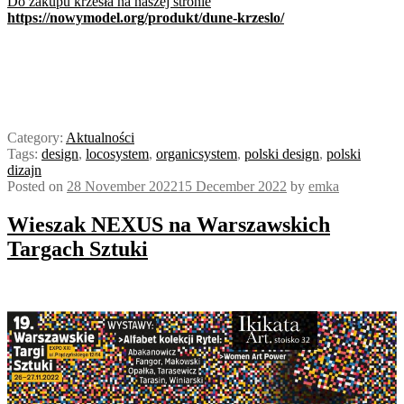
Do zakupu krzesła na naszej stronie
https://nowymodel.org/produkt/dune-krzeslo/
Category:
Aktualności
Tags:
design
,
locosystem
,
organicsystem
,
polski design
,
polski
dizajn
Posted on
28 November 2022
15 December 2022
by
emka
Wieszak NEXUS na Warszawskich
Targach Sztuki