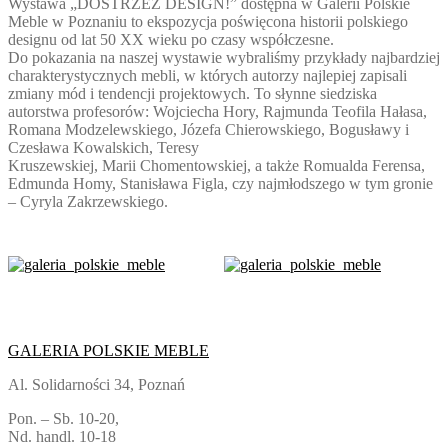
Wystawa „DOSTRZEŻ DESIGN!” dostępna w Galerii Polskie
Meble w Poznaniu to ekspozycja poświęcona historii polskiego
designu od lat 50 XX wieku po czasy współczesne.
Do pokazania na naszej wystawie wybraliśmy przykłady najbardziej
charakterystycznych mebli, w których autorzy najlepiej zapisali
zmiany mód i tendencji projektowych. To słynne siedziska
autorstwa profesorów: Wojciecha Hory, Rajmunda Teofila Hałasa,
Romana Modzelewskiego, Józefa Chierowskiego, Bogusławy i
Czesława Kowalskich, Teresy
Kruszewskiej, Marii Chomentowskiej, a także Romualda Ferensa,
Edmunda Homy, Stanisława Figla, czy najmłodszego w tym gronie
– Cyryla Zakrzewskiego.
GALERIA POLSKIE MEBLE
Al. Solidarności 34, Poznań
Pon. – Sb. 10-20,
Nd. handl. 10-18