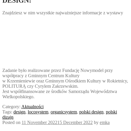
DESIGN!
Znajdziesz w nim wszystkie najważniejsze informacje z wystawy
Zadanie było realizowane przez Fundację Nowymodel przy
współpracy z Gminnym Centrum Kultury
w Krzemieniewie oraz Gminnym Ośrodkiem Kultury w Rokietnicy,
POLITURĄ czy Cyrylem Zakrzewskim.
Jest współfinansowane ze środków Samorządu Województwa
Wielkopolskiego.
Category:
Aktualności
Tags:
design
,
locosystem
,
organicsystem
,
polski design
,
polski
dizajn
Posted on
11 November 2022
15 December 2022
by
emka