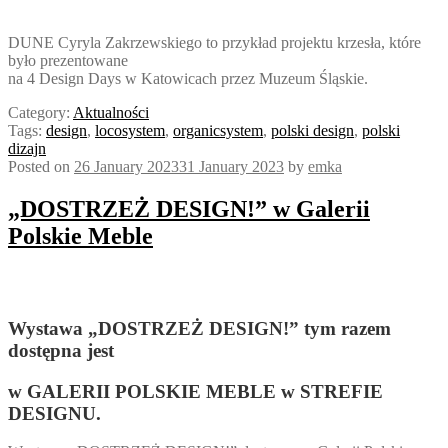
DUNE Cyryla Zakrzewskiego to przykład projektu krzesła, które
było prezentowane
na 4 Design Days w Katowicach przez Muzeum Śląskie.
Category:
Aktualności
Tags:
design
,
locosystem
,
organicsystem
,
polski design
,
polski
dizajn
Posted on
26 January 2023
31 January 2023
by
emka
„DOSTRZEŻ DESIGN!” w Galerii
Polskie Meble
Wystawa „DOSTRZEŻ DESIGN!” tym razem
dostępna jest
w GALERII POLSKIE MEBLE w STREFIE
DESIGNU.