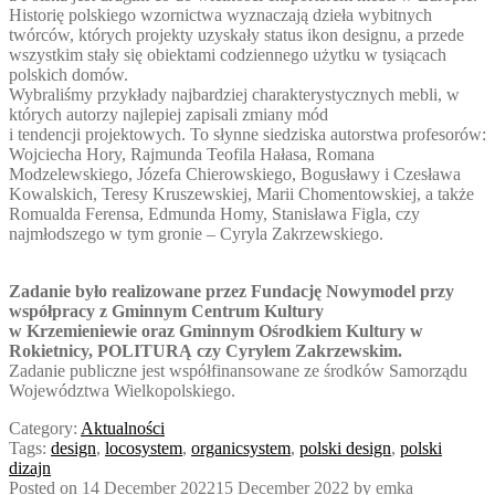
Historię polskiego wzornictwa wyznaczają dzieła wybitnych
twórców, których projekty uzyskały status ikon designu, a przede
wszystkim stały się obiektami codziennego użytku w tysiącach
polskich domów.
Wybraliśmy przykłady najbardziej charakterystycznych mebli, w
których autorzy najlepiej zapisali zmiany mód
i tendencji projektowych. To słynne siedziska autorstwa profesorów:
Wojciecha Hory, Rajmunda Teofila Hałasa, Romana
Modzelewskiego, Józefa Chierowskiego, Bogusławy i Czesława
Kowalskich, Teresy Kruszewskiej, Marii Chomentowskiej, a także
Romualda Ferensa, Edmunda Homy, Stanisława Figla, czy
najmłodszego w tym gronie – Cyryla Zakrzewskiego.
Zadanie było realizowane przez Fundację Nowymodel przy
współpracy z Gminnym Centrum Kultury
w Krzemieniewie oraz Gminnym Ośrodkiem Kultury w
Rokietnicy, POLITURĄ czy Cyrylem Zakrzewskim.
Zadanie publiczne jest współfinansowane ze środków Samorządu
Województwa Wielkopolskiego.
Category:
Aktualności
Tags:
design
,
locosystem
,
organicsystem
,
polski design
,
polski
dizajn
Posted on
14 December 2022
15 December 2022
by
emka