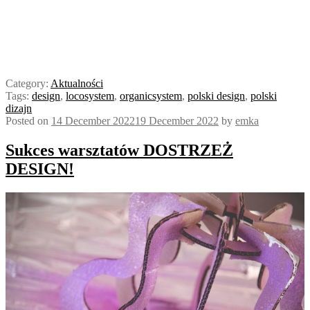
Category:
Aktualności
Tags:
design
,
locosystem
,
organicsystem
,
polski design
,
polski
dizajn
Posted on
14 December 2022
19 December 2022
by
emka
Sukces warsztatów DOSTRZEŻ
DESIGN!