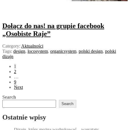
Dołącz do nas! na grupie facebook
„Osobiste Raje”
Category:
Aktualności
Tags:
design
,
locosystem
,
organicsystem
,
polski design
,
polski
dizajn
Posts
1
2
pagination
…
9
Next
Search
Search
Ostatnie wpisy
Dizajn, który można wydrukować – warsztaty