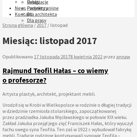
+
Realizacje
Usługi
News
Projekty unijne
Partnerzy
Kontakt
Dla architekta
Dla prasy
Strona główna
/
2017
/
listopad
Miesiąc:
listopad 2017
Opublikowano
17 listopada 2017
8 kwietnia 2022
przez
annaw
Rajmund Teofil Hałas – co wiemy
o profesorze?
Artysta plastyk, architekt, projektant mebli.
Urodził się w Krobi w Wielkopolsce w rodzinie o długiej tradycji
w dziedzinie rzemiosła stolarskiego, zapoczątkowanej
przez pradziadka Jakuba Węcławskiego w połowie XIX wieku.
Zakład Jakuba przejął jego zięć Franciszek Hałas, który wyuczył
fachu swego syna Teofila. Ten zaś w 1922 r. wybudował fabrykę
mebli. Tradycje rodzinne kontynuowali synowie Teofila –