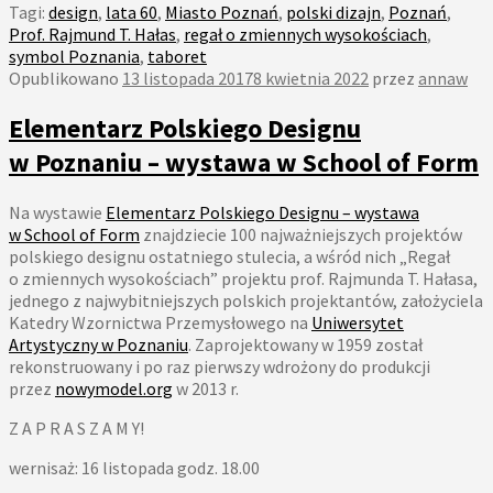
Tagi:
design
,
lata 60
,
Miasto Poznań
,
polski dizajn
,
Poznań
,
Prof. Rajmund T. Hałas
,
regał o zmiennych wysokościach
,
symbol Poznania
,
taboret
Opublikowano
13 listopada 2017
8 kwietnia 2022
przez
annaw
Elementarz Polskiego Designu
w Poznaniu – wystawa w School of Form
Na wystawie
Elementarz Polskiego Designu – wystawa
w School of Form
znajdziecie 100 najważniejszych projektów
polskiego designu ostatniego stulecia, a wśród nich „Regał
o zmiennych wysokościach” projektu prof. Rajmunda T. Hałasa,
jednego z najwybitniejszych polskich projektantów, założyciela
Katedry Wzornictwa Przemysłowego na
Uniwersytet
Artystyczny w Poznaniu
. Zaprojektowany w 1959 został
rekonstruowany i po raz pierwszy wdrożony do produkcji
przez
nowymodel.org
w 2013 r.
Z
A P R A S Z A M Y!
wernisaż: 16 listopada godz. 18.00