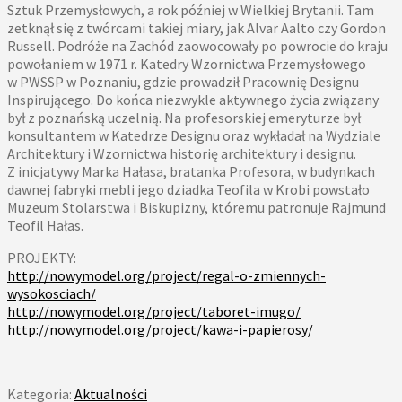
Sztuk Przemysłowych, a rok później w Wielkiej Brytanii. Tam
zetknął się z twórcami takiej miary, jak Alvar Aalto czy Gordon
Russell. Podróże na Zachód zaowocowały po powrocie do kraju
powołaniem w 1971 r. Katedry Wzornictwa Przemysłowego
w PWSSP w Poznaniu, gdzie prowadził Pracownię Designu
Inspirującego. Do końca niezwykle aktywnego życia związany
był z poznańską uczelnią. Na profesorskiej emeryturze był
konsultantem w Katedrze Designu oraz wykładał na Wydziale
Architektury i Wzornictwa historię architektury i designu.
Z inicjatywy Marka Hałasa, bratanka Profesora, w budynkach
dawnej fabryki mebli jego dziadka Teofila w Krobi powstało
Muzeum Stolarstwa i Biskupizny, któremu patronuje Rajmund
Teofil Hałas.
PROJEKTY:
http://nowymodel.org/project/regal-o-zmiennych-
wysokosciach/
http://nowymodel.org/project/taboret-imugo/
http://nowymodel.org/project/kawa-i-papierosy/
Kategoria:
Aktualności