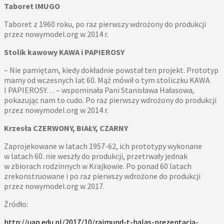
Taboret IMUGO
Taboret z 1960 roku, po raz pierwszy wdrożony do produkcji
przez nowymodel.org w 2014 r.
Stolik kawowy KAWA i PAPIEROSY
– Nie pamiętam, kiedy dokładnie powstał ten projekt. Prototyp
mamy od wczesnych lat 60. Mąż mówił o tym stoliczku KAWA
I PAPIEROSY… – wspominała Pani Stanisława Hałasowa,
pokazując nam to cudo. Po raz pierwszy wdrożony do produkcji
przez nowymodel.org w 2014 r.
Krzesła CZERWONY, BIAŁY, CZARNY
Zaprojekowane w latach 1957-62, ich prototypy wykonane
w latach 60. nie weszły do produkcji, przetrwały jednak
w zbiorach rodzinnych w Krajkowie. Po ponad 60 latach
zrekonstruowane i po raz pierwszy wdrożone do produkcji
przez nowymodel.org w 2017.
Źródło:
http://uap.edu.pl/2017/10/rajmund-t-halas-prezentacja-