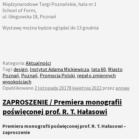
Międzynarodowe Targi Poznańskie, hala nr 1
School of Form,
ul. Głogowska 18, Poznań
Wystawę można będzie oglądać do 13 grudnia
Kategoria:
Aktualności
Tagi:
design
,
Instytut Adama Mickiewicza
,
lata 60
,
Miasto
Poznań
,
Poznań
,
Promocja Polski
,
regał o zmiennych
wysokościach
Opublikowano
3 listopada 2017
8 kwietnia 2022
przez
annaw
ZAPROSZENIE / Premiera monografii
poświęconej prof. R. T. Hałasowi
Premiera monografii poświęconej prof. R. T. Hałasowi –
zaproszenie