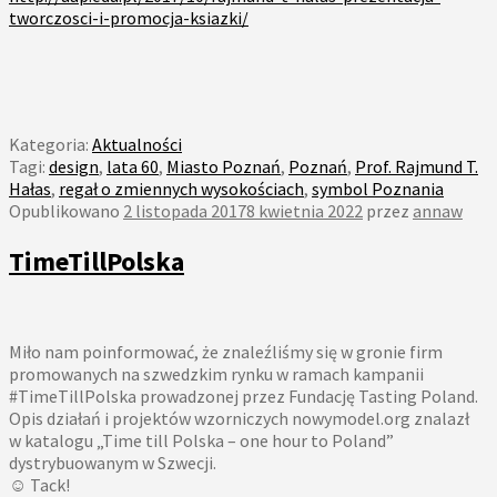
tworczosci-i-promocja-ksiazki/
Kategoria:
Aktualności
Tagi:
design
,
lata 60
,
Miasto Poznań
,
Poznań
,
Prof. Rajmund T.
Hałas
,
regał o zmiennych wysokościach
,
symbol Poznania
Opublikowano
2 listopada 2017
8 kwietnia 2022
przez
annaw
TimeTillPolska
Miło nam poinformować, że znaleźliśmy się w gronie firm
promowanych na szwedzkim rynku w ramach kampanii
#TimeTillPolska prowadzonej przez Fundację Tasting Poland.
Opis działań i projektów wzorniczych nowymodel.org znalazł
w katalogu „Time till Polska – one hour to Poland”
dystrybuowanym w Szwecji.
☺ Tack!