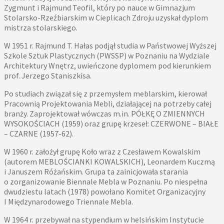
Zygmunt i Rajmund Teofil, który po nauce w Gimnazjum
Stolarsko-Rzeźbiarskim w Cieplicach Zdroju uzyskał dyplom
mistrza stolarskiego.
W 1951 r. Rajmund T. Hałas podjął studia w Państwowej Wyższej
Szkole Sztuk Plastycznych (PWSSP) w Poznaniu na Wydziale
Architektury Wnętrz, uwieńczone dyplomem pod kierunkiem
prof. Jerzego Staniszkisa.
Po studiach związał się z przemysłem meblarskim, kierował
Pracownią Projektowania Mebli, działającej na potrzeby całej
branży. Zaprojektował wówczas m.in. PÓŁKĘ O ZMIENNYCH
WYSOKOŚCIACH (1959) oraz grupę krzeseł: CZERWONE – BIAŁE
– CZARNE (1957-62).
W 1960 r. założył grupę Koło wraz z Czesławem Kowalskim
(autorem MEBLOŚCIANKI KOWALSKICH), Leonardem Kuczmą
i Januszem Różańskim. Grupa ta zainicjowała starania
o zorganizowanie Biennale Mebla w Poznaniu. Po niespełna
dwudziestu latach (1978) powołano Komitet Organizacyjny
I Międzynarodowego Triennale Mebla.
W 1964 r. przebywał na stypendium w helsińskim Instytucie