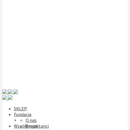
SKLEP
Fundacja
+
O nas
Współpraca
Projektanci