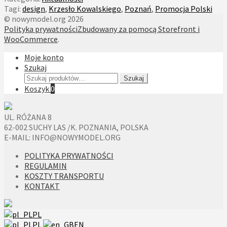
Tagi:
design
,
Krzesło Kowalskiego
,
Poznań
,
Promocja Polski
© nowymodel.org 2026
Polityka prywatności
Zbudowany za pomocą Storefront i
WooCommerce
.
Moje konto
Szukaj
Szukaj:
Szukaj
Koszyk
0
UL. RÓŻANA 8
62-002 SUCHY LAS /K. POZNANIA, POLSKA
E-MAIL: INFO@NOWYMODEL.ORG
POLITYKA PRYWATNOŚCI
REGULAMIN
KOSZTY TRANSPORTU
KONTAKT
PL
PL
EN