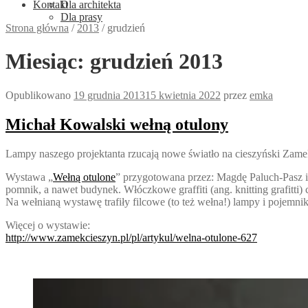
Kontakt
Dla architekta
Dla prasy
Strona główna
/
2013
/
grudzień
Miesiąc:
grudzień 2013
Opublikowano
19 grudnia 2013
15 kwietnia 2022
przez
emka
Michał Kowalski wełną otulony
Lampy naszego projektanta rzucają nowe światło na cieszyński Zame
Wystawa „
Wełną otulone
” przygotowana przez: Magdę Paluch-Pasz i 
pomnik, a nawet budynek. Włóczkowe graffiti (ang. knitting grafitti) 
Na wełnianą wystawę trafiły filcowe (to też wełna!) lampy i pojemniki
Więcej o wystawie:
http://www.zamekcieszyn.pl/pl/artykul/welna-otulone-627