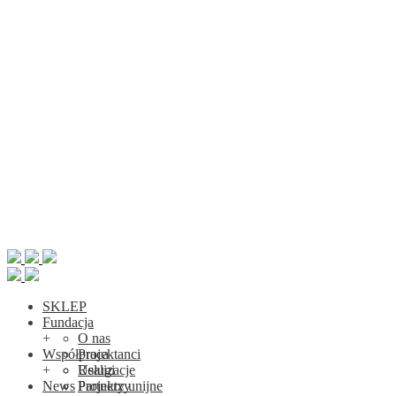
SKLEP
Fundacja
+
O nas
Współpraca
Projektanci
+
Realizacje
Usługi
News
Projekty unijne
Partnerzy