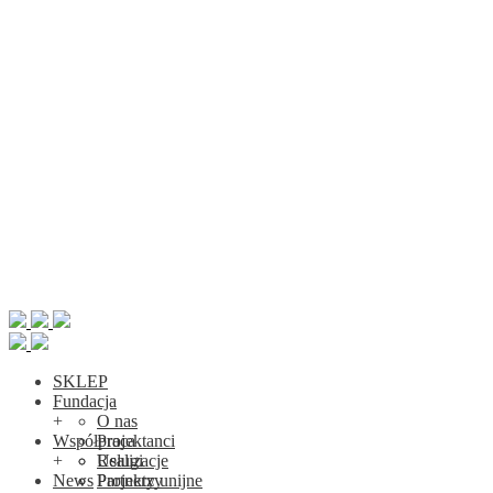
SKLEP
Fundacja
+
O nas
Współpraca
Projektanci
+
Realizacje
Usługi
News
Projekty unijne
Partnerzy