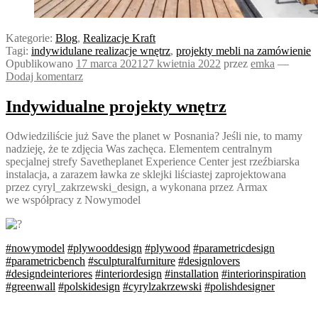
Kategorie:
Blog
,
Realizacje Kraft
Tagi:
indywidulane realizacje wnętrz
,
projekty mebli na zamówienie
Opublikowano
17 marca 2021
27 kwietnia 2022
przez
emka
—
Dodaj komentarz
Indywidualne projekty wnętrz
Odwiedziliście już Save the planet w Posnania? Jeśli nie, to mamy
nadzieję, że te zdjęcia Was zachęca. Elementem centralnym
specjalnej strefy Savetheplanet Experience Center jest rzeźbiarska
instalacja, a zarazem ławka ze sklejki liściastej zaprojektowana
przez cyryl_zakrzewski_design, a wykonana przez Armax
we współpracy z Nowymodel
#nowymodel
#plywooddesign
#plywood
#parametricdesign
#parametricbench
#sculpturalfurniture
#designlovers
#designdeinteriores
#interiordesign
#installation
#interiorinspiration
#greenwall
#polskidesign
#cyrylzakrzewski
#polishdesigner