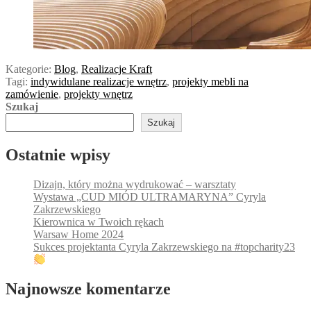
Kategorie:
Blog
,
Realizacje Kraft
Tagi:
indywidulane realizacje wnętrz
,
projekty mebli na
zamówienie
,
projekty wnętrz
Szukaj
Szukaj
Ostatnie wpisy
Dizajn, który można wydrukować – warsztaty
Wystawa „CUD MIÓD ULTRAMARYNA” Cyryla
Zakrzewskiego
Kierownica w Twoich rękach
Warsaw Home 2024
Sukces projektanta Cyryla Zakrzewskiego na #topcharity23
Najnowsze komentarze