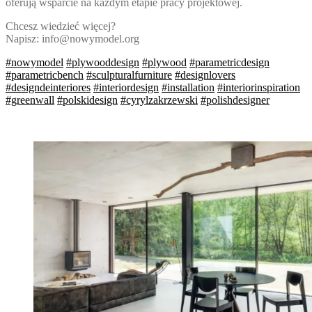
oferują wsparcie na każdym etapie pracy projektowej.
Chcesz wiedzieć więcej?
Napisz: info@nowymodel.org
#nowymodel
#plywooddesign
#plywood
#parametricdesign
#parametricbench
#sculpturalfurniture
#designlovers
#designdeinteriores
#interiordesign
#installation
#interiorinspiration
#greenwall
#polskidesign
#cyrylzakrzewski
#polishdesigner