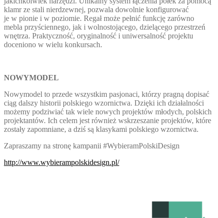
jakichkolwiek narzędzi. Unikalny system łączenia półek za pomocą
klamr ze stali nierdzewnej, pozwala dowolnie konfigurować
je w pionie i w poziomie. Regał może pełnić funkcję zarówno
mebla przyściennego, jak i wolnostojącego, dzielącego przestrzeń
wnętrza. Praktyczność, oryginalność i uniwersalność projektu
doceniono w wielu konkursach.
NOWYMODEL
Nowymodel to przede wszystkim pasjonaci, którzy pragną dopisać
ciąg dalszy historii polskiego wzornictwa. Dzięki ich działalności
możemy podziwiać tak wiele nowych projektów młodych, polskich
projektantów. Ich celem jest również wskrzeszanie projektów, które
zostały zapomniane, a dziś są klasykami polskiego wzornictwa.
Zapraszamy na stronę kampanii #WybieramPolskiDesign
http://www.wybierampolskidesign.pl/