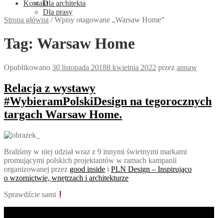
Kontakt
Dla architekta
Dla prasy
Strona główna
/
Wpisy otagowane „Warsaw Home”
Tag:
Warsaw Home
Opublikowano
30 listopada 2018
8 kwietnia 2022
przez
annaw
Relacja z wystawy
#WybieramPolskiDesign na tegorocznych
targach Warsaw Home.
Braliśmy w niej udział wraz z 9 innymi świetnymi markami
promującymi polskich projektantów w ramach kampanii
organizowanej przez
good inside
i
PLN Design – Inspirująco
o wzornictwie, wnętrzach i architekturze
Sprawdźcie sami