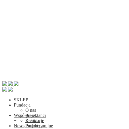
SKLEP
Fundacja
+
O nas
Współpraca
Projektanci
+
Realizacje
Usługi
News
Projekty unijne
Partnerzy