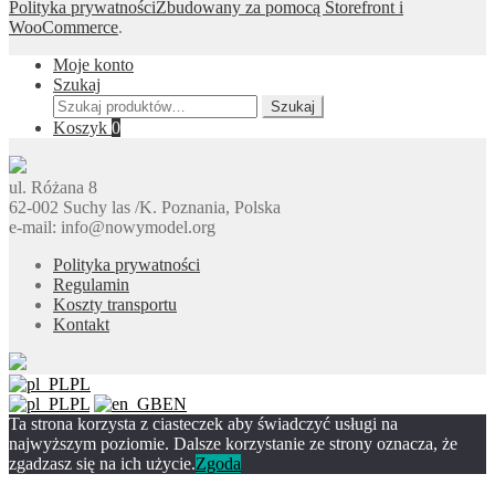
Polityka prywatności
Zbudowany za pomocą Storefront i
WooCommerce
.
Moje konto
Szukaj
Szukaj:
Szukaj
Koszyk
0
ul. Różana 8
62-002 Suchy las /K. Poznania, Polska
e-mail: info@nowymodel.org
Polityka prywatności
Regulamin
Koszty transportu
Kontakt
PL
PL
EN
Ta strona korzysta z ciasteczek aby świadczyć usługi na
najwyższym poziomie. Dalsze korzystanie ze strony oznacza, że
zgadzasz się na ich użycie.
Zgoda