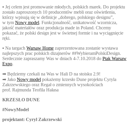
▪ Jej celem jest promowanie młodych, polskich marek. Do projektu
zostało zaproszonych 10 producentów mebli oraz oświetlenia,
którzy wpisują się w definicje „dobrego, polskiego designu”,
w tym
Nowy model
. Funkcjonalność, unikatowość wzornicza,
jakość materiałów oraz produkcja made in Poland. Chcemy
pokazać, że polski design jest w świetnej formie i na wyciągnięcie
ręki.
▪ Na targach
Warsaw Home
zaprezentowana zostanie wystawa
najlepszych prac polskich dizajnerów ##WybieramPolskiDesign.
Serdecznie zapraszamy Was w dniach 4-7.10.2018 do
Ptak Warsaw
Expo
.
➡ Będziemy czekali na Was w Hali D na stoisku 2.9!
➡ Jako
Nowy model
pokażemy krzesło Dune projektu Cyryla
Zakrzewskiego oraz Regał o zmiennych wysokościach
prof. Rajmunda Teofila Hałasa
KRZESŁO DUNE
#
NowyModel
projektant: Cyryl Zakrzewski