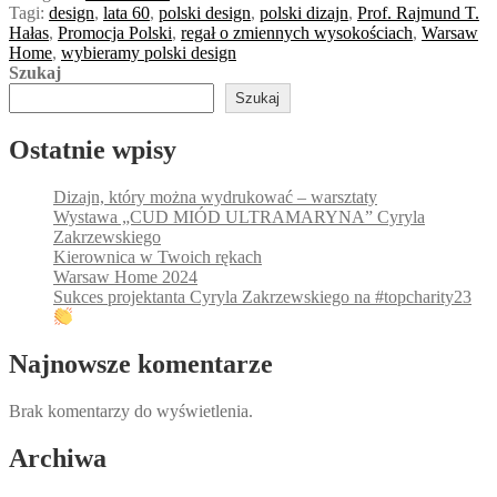
Tagi:
design
,
lata 60
,
polski design
,
polski dizajn
,
Prof. Rajmund T.
Hałas
,
Promocja Polski
,
regał o zmiennych wysokościach
,
Warsaw
Home
,
wybieramy polski design
Szukaj
Szukaj
Ostatnie wpisy
Dizajn, który można wydrukować – warsztaty
Wystawa „CUD MIÓD ULTRAMARYNA” Cyryla
Zakrzewskiego
Kierownica w Twoich rękach
Warsaw Home 2024
Sukces projektanta Cyryla Zakrzewskiego na #topcharity23
Najnowsze komentarze
Brak komentarzy do wyświetlenia.
Archiwa