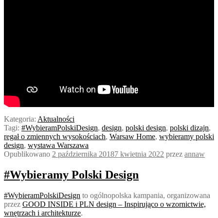
Kategoria:
Aktualności
Tagi:
#WybieramPolskiDesign
,
design
,
polski design
,
polski dizajn
,
regał o zmiennych wysokościach
,
Warsaw Home
,
wybieramy polski
design
,
wystawa Warszawa
Opublikowano
2 października 2018
7 kwietnia 2022
przez
annaw
#Wybieramy Polski Design
#WybieramPolskiDesign
to ogólnopolska kampania, organizowana
przez
GOOD INSIDE i PLN design – Inspirująco o wzornictwie,
wnętrzach i architekturze
.