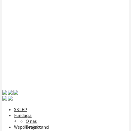
SKLEP
Fundacja
+
O nas
Współpraca
Projektanci