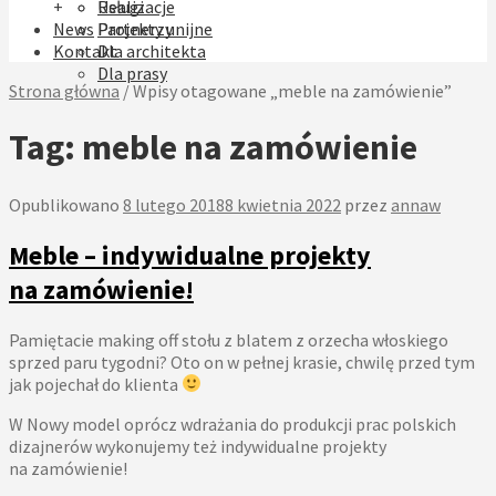
+
Realizacje
Usługi
News
Projekty unijne
Partnerzy
Kontakt
Dla architekta
Dla prasy
Strona główna
/
Wpisy otagowane „meble na zamówienie”
Tag:
meble na zamówienie
Opublikowano
8 lutego 2018
8 kwietnia 2022
przez
annaw
Meble – indywidualne projekty
na zamówienie!
Pamiętacie making off stołu z blatem z orzecha włoskiego
sprzed paru tygodni? Oto on w pełnej krasie, chwilę przed tym
jak pojechał do klienta
W Nowy model oprócz wdrażania do produkcji prac polskich
dizajnerów wykonujemy też indywidualne projekty
na zamówienie!