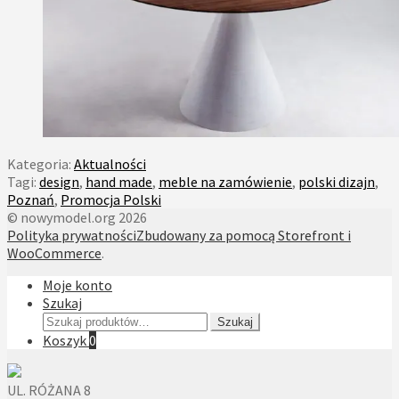
Kategoria:
Aktualności
Tagi:
design
,
hand made
,
meble na zamówienie
,
polski dizajn
,
Poznań
,
Promocja Polski
© nowymodel.org 2026
Polityka prywatności
Zbudowany za pomocą Storefront i
WooCommerce
.
Moje konto
Szukaj
Szukaj:
Szukaj
Koszyk
0
UL. RÓŻANA 8