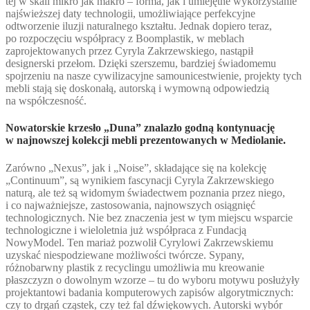
tej w skali mikro jak makro – forma, jak i umiejętne wykorzystanie
najświeższej daty technologii, umożliwiające perfekcyjne
odtworzenie iluzji naturalnego kształtu. Jednak dopiero teraz,
po rozpoczęciu współpracy z Boomplastik, w meblach
zaprojektowanych przez Cyryla Zakrzewskiego, nastąpił
designerski przełom. Dzięki szerszemu, bardziej świadomemu
spojrzeniu na nasze cywilizacyjne samounicestwienie, projekty tych
mebli stają się doskonałą, autorską i wymowną odpowiedzią
na współczesność.
Nowatorskie krzesło „Duna” znalazło godną kontynuację
w najnowszej kolekcji mebli prezentowanych w Mediolanie.
Zarówno „Nexus”, jak i „Noise”, składające się na kolekcję
„Continuum”, są wynikiem fascynacji Cyryla Zakrzewskiego
naturą, ale też są widomym świadectwem poznania przez niego,
i co najważniejsze, zastosowania, najnowszych osiągnięć
technologicznych. Nie bez znaczenia jest w tym miejscu wsparcie
technologiczne i wieloletnia już współpraca z Fundacją
NowyModel. Ten mariaż pozwolił Cyrylowi Zakrzewskiemu
uzyskać niespodziewane możliwości twórcze. Sypany,
różnobarwny plastik z recyclingu umożliwia mu kreowanie
płaszczyzn o dowolnym wzorze – tu do wyboru motywu posłużyły
projektantowi badania komputerowych zapisów algorytmicznych:
czy to drgań cząstek, czy też fal dźwiękowych. Autorski wybór