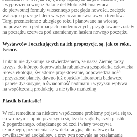
i wyposażenia wnętrz Salone del Mobile.Milana wraca
do pierwotnej formuły wiosennego przeglądu nowości, zacięcie
walcząc o pozycję lidera w wyznaczaniu światowych trendów.
Targi przeniesione z ubiegłego roku i planowane na wiosnę,
po poważnych perturbacjach pandemicznych, przygotowane zostały
na początku czerwca pod znamiennym hasłem nowego początku
Wystawców i oczekujących na ich propozycje, są, jak co roku,
tysiące.
I nikt tu nie dyskutuje ze stwierdzeniem, że naszą Ziemię toczy
kryzys, do którego doprowadziła rabunkowa gospodarka człowieka.
Słowa ekologia, świadome projektowanie, odpowiedzialność
i przyszłość planety, dawno już opuściły laboratoria badawcze
i panele dyskusyjne, a świadomość nadmiaru i wyzysku wpływa
na współczesną produkcję, a nie tylko marketing.
Plastik is fantastic!
W roli remedium na niektóre współczesne problemy pojawia się to,
co w dużym stopniu przyczynia się też do zagłady, czyli plastik.
Z pogardzanego, odsądzanego od czci i wiary tworzywa
sztucznego, przemienia się w dekoracyjną alternatywę dla
cywilizacyjnej apokalipsy, a przy tym pozwala na przełamanie