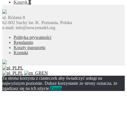
Koszyk
0
ul. Różana 8
62-002 Suchy las /K. Poznania, Polska
e-mail: info@nowymodel.org
Polityka prywatności
Regulamin
Koszty transportu
Kontakt
PL
PL
EN
Ta strona korzysta z ciasteczek aby świadczyć usługi na
najwyższym poziomie. Dalsze korzystanie ze strony oznacza, że
zgadzasz się na ich użycie.
Zgoda