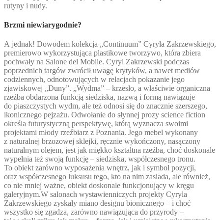
rutyny i nudy.
Brzmi niewiarygodnie?
A jednak! Dowodem kolekcja „Continuum” Cyryla Zakrzewskiego,
premierowo wykorzystująca plastikowe tworzywo, która zbiera
pochwały na Salone del Mobile. Cyryl Zakrzewski podczas
poprzednich targów zwrócił uwagę krytyków, a nawet mediów
codziennych, odnotowujących w relacjach pokazanie jego
zjawiskowej „Duny”. „Wydma” – krzesło, a właściwie organiczna
rzeźba obdarzona funkcją siedziska, nazwą i formą nawiązuje
do piaszczystych wydm, ale też odnosi się do znacznie szerszego,
ikonicznego pejzażu. Odwołanie do słynnej prozy science fiction
określa futurystyczną perspektywę, którą wyznacza swoimi
projektami młody rzeźbiarz z Poznania. Jego mebel wykonany
z naturalnej brzozowej sklejki, ręcznie wykończony, nasączony
naturalnym olejem, jest jak miękko kształtna rzeźba, choć doskonale
wypełnia też swoją funkcję – siedziska, współczesnego tronu.
To obiekt zarówno wyposażenia wnętrz, jak i symbol pozycji,
oraz współczesnego luksusu tego, kto na nim zasiada, ale również,
co nie mniej ważne, obiekt doskonale funkcjonujący w kręgu
galeryjnym.W salonach wystawienniczych projekty Cyryla
Zakrzewskiego zyskały miano designu bionicznego – i choć
wszystko się zgadza, zarówno nawiązująca do przyrody –