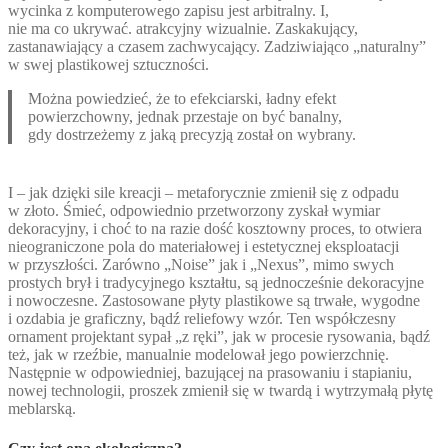
wycinka z komputerowego zapisu jest arbitralny. I,
nie ma co ukrywać. atrakcyjny wizualnie. Zaskakujący,
zastanawiający a czasem zachwycający. Zadziwiająco „naturalny”
w swej plastikowej sztuczności.
Można powiedzieć, że to efekciarski, ładny efekt
powierzchowny, jednak przestaje on być banalny,
gdy dostrzeżemy z jaką precyzją został on wybrany.
I – jak dzięki sile kreacji – metaforycznie zmienił się z odpadu
w złoto. Śmieć, odpowiednio przetworzony zyskał wymiar
dekoracyjny, i choć to na razie dość kosztowny proces, to otwiera
nieograniczone pola do materiałowej i estetycznej eksploatacji
w przyszłości. Zarówno „Noise” jak i „Nexus”, mimo swych
prostych brył i tradycyjnego kształtu, są jednocześnie dekoracyjne
i nowoczesne. Zastosowane płyty plastikowe są trwałe, wygodne
i ozdabia je graficzny, bądź reliefowy wzór. Ten współczesny
ornament projektant sypał „z ręki”, jak w procesie rysowania, bądź
też, jak w rzeźbie, manualnie modelował jego powierzchnię.
Następnie w odpowiedniej, bazującej na prasowaniu i stapianiu,
nowej technologii, proszek zmienił się w twardą i wytrzymałą płytę
meblarską.