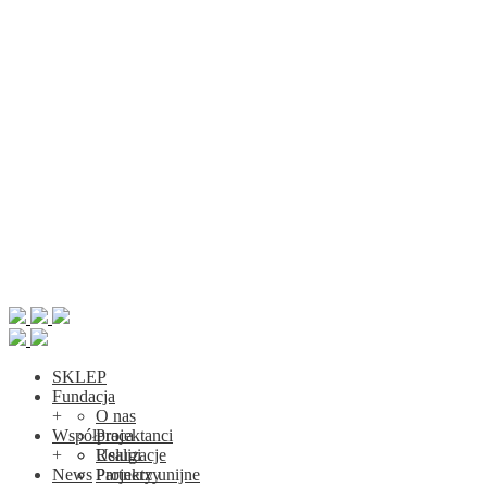
SKLEP
Fundacja
+
O nas
Współpraca
Projektanci
+
Realizacje
Usługi
News
Projekty unijne
Partnerzy