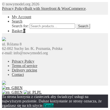
© nowymodel.org 2026
Privacy Policy
Built with Storefront & WooCommerce
.
My Account
Search
Search for:
Search
Basket
0
ul. Różana 8
62-002 Suchy las /K. Poznania, Polska
e-mail: info@nowymodel.org
Privacy Policy
Terms of service
Delivery pricing
Contact
EN
EN
PL
Ta strona korzysta z ciasteczek aby świadczyć usługi na
najwyższym poziomie. Dalsze korzystanie ze strony oznacza, że
zgadzasz się na ich użycie.
Zgoda