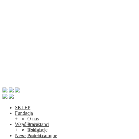
SKLEP
Fundacja
+
O nas
Współpraca
Projektanci
+
Realizacje
Usługi
News
Projekty unijne
Partnerzy