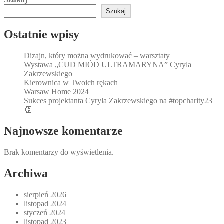
Szukaj
Ostatnie wpisy
Dizajn, który można wydrukować – warsztaty
Wystawa „CUD MIÓD ULTRAMARYNA” Cyryla
Zakrzewskiego
Kierownica w Twoich rękach
Warsaw Home 2024
Sukces projektanta Cyryla Zakrzewskiego na #topcharity23
👏
Najnowsze komentarze
Brak komentarzy do wyświetlenia.
Archiwa
sierpień 2026
listopad 2024
styczeń 2024
listopad 2023