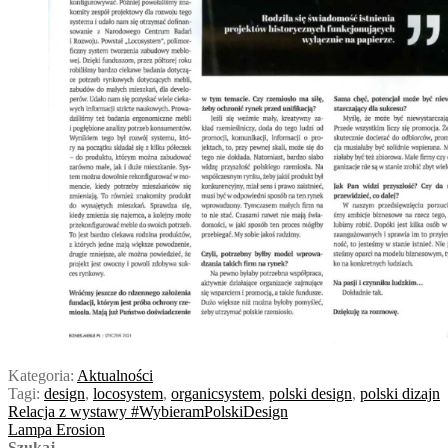
Kategoria:
Aktualności
Tagi:
design
,
locosystem
,
organicsystem
,
polski design
,
polski dizajn
Nawigacja
Poprzedni
Relacja z wystawy #WybieramPolskiDesign
wpis:
Następny
Lampa Erosion
wpisu
wpis:
Szukaj