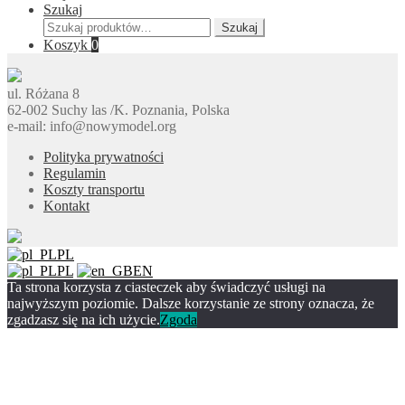
Szukaj
Szukaj:
Szukaj
Koszyk
0
ul. Różana 8
62-002 Suchy las /K. Poznania, Polska
e-mail: info@nowymodel.org
Polityka prywatności
Regulamin
Koszty transportu
Kontakt
PL
PL
EN
Ta strona korzysta z ciasteczek aby świadczyć usługi na
najwyższym poziomie. Dalsze korzystanie ze strony oznacza, że
zgadzasz się na ich użycie.
Zgoda