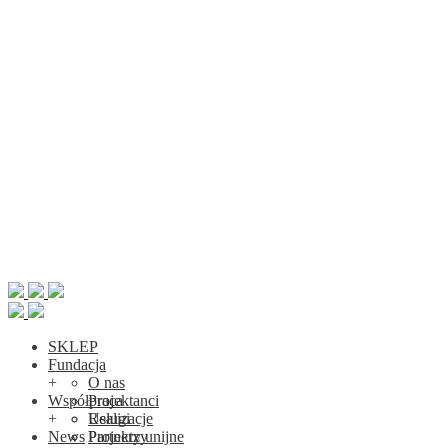
SKLEP
Fundacja
+
O nas
Współpraca
Projektanci
+
Realizacje
Usługi
News
Projekty unijne
Partnerzy