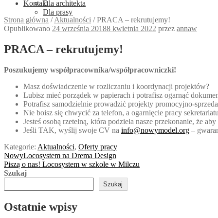
Kontakt
Dla architekta
Dla prasy
Strona główna
/
Aktualności
/
PRACA – rekrutujemy!
Opublikowano
24 września 2018
8 kwietnia 2022
przez
annaw
PRACA – rekrutujemy!
Poszukujemy współpracownika/współpracowniczki!
Masz doświadczenie w rozliczaniu i koordynacji projektów?
Lubisz mieć porządek w papierach i potrafisz ogarnąć dokument
Potrafisz samodzielnie prowadzić projekty promocyjno-sprze
Nie boisz się chwycić za telefon, a ogarnięcie pracy sekretariat
Jesteś osobą rzetelną, która podziela nasze przekonanie, że a
Jeśli TAK, wyślij swoje CV na
info@nowymodel.org
– gwaran
Kategorie:
Aktualności
,
Oferty pracy
Nawigacja
Poprzedni
NowyLocosystem na Drema Design
wpis:
Następny
Piszą o nas! Locosystem w szkole w Milczu
wpisu
wpis:
Szukaj
Szukaj
Ostatnie wpisy