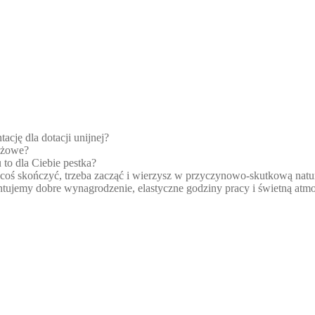
ację dla dotacji unijnej?
dażowe?
u to dla Ciebie pestka?
by coś skończyć, trzeba zacząć i wierzysz w przyczynowo-skutkową natu
tujemy dobre wynagrodzenie, elastyczne godziny pracy i świetną atmo