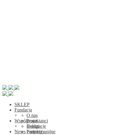
SKLEP
Fundacja
+
O nas
Współpraca
Projektanci
+
Realizacje
Usługi
News
Projekty unijne
Partnerzy