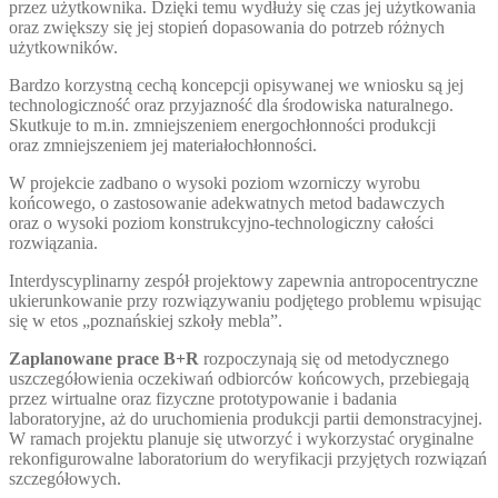
przez użytkownika. Dzięki temu wydłuży się czas jej użytkowania
oraz zwiększy się jej stopień dopasowania do potrzeb różnych
użytkowników.
Bardzo korzystną cechą koncepcji opisywanej we wniosku są jej
technologiczność oraz przyjazność dla środowiska naturalnego.
Skutkuje to m.in. zmniejszeniem energochłonności produkcji
oraz zmniejszeniem jej materiałochłonności.
W projekcie zadbano o wysoki poziom wzorniczy wyrobu
końcowego, o zastosowanie adekwatnych metod badawczych
oraz o wysoki poziom konstrukcyjno-technologiczny całości
rozwiązania.
Interdyscyplinarny zespół projektowy zapewnia antropocentryczne
ukierunkowanie przy rozwiązywaniu podjętego problemu wpisując
się w etos „poznańskiej szkoły mebla”.
Zaplanowane prace B+R
rozpoczynają się od metodycznego
uszczegółowienia oczekiwań odbiorców końcowych, przebiegają
przez wirtualne oraz fizyczne prototypowanie i badania
laboratoryjne, aż do uruchomienia produkcji partii demonstracyjnej.
W ramach projektu planuje się utworzyć i wykorzystać oryginalne
rekonfigurowalne laboratorium do weryfikacji przyjętych rozwiązań
szczegółowych.