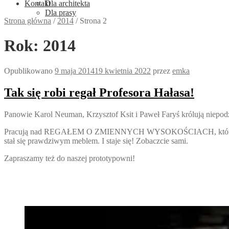
Kontakt
Dla architekta
Dla prasy
Strona główna
/
2014
/
Strona 2
Rok:
2014
Opublikowano
9 maja 2014
19 kwietnia 2022
przez
emka
Tak się robi regał Profesora Hałasa!
Panowie Karol Neuman, Krzysztof Ksit i Paweł Faryś królują niepodzi
Pracują nad REGAŁEM O ZMIENNYCH WYSOKOŚCIACH, który urodził si
stał się prawdziwym meblem. I staje się! Zobaczcie sami.
Zapraszamy też do naszej prototypowni!