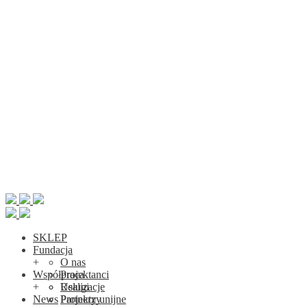
SKLEP
Fundacja
+
O nas
Współpraca
Projektanci
+
Realizacje
Usługi
News
Projekty unijne
Partnerzy