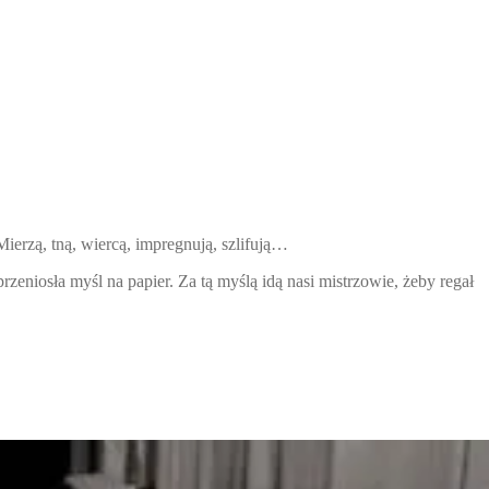
ierzą, tną, wiercą, impregnują, szlifują…
ła myśl na papier. Za tą myślą idą nasi mistrzowie, żeby regał