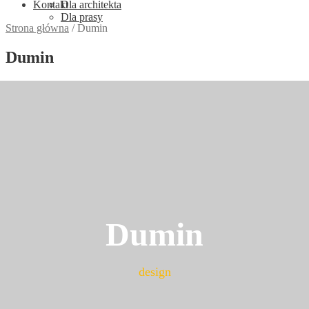
Kontakt
Dla architekta
Dla prasy
Strona główna
/
Dumin
Dumin
Dumin
design