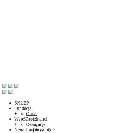
SKLEP
Fundacja
+
O nas
Współpraca
Projektanci
+
Realizacje
Usługi
News
Projekty unijne
Partnerzy